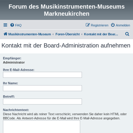
Forum des Musikinstrumenten-Museums
Markneukirchen
FAQ
Registrieren
Anmelden
S
Musikinstrumenten-Museum
Foren-Übersicht
Kontakt mit der Board-Administration aufnehmen
u
Kontakt mit der Board-Administration aufnehmen
c
h
Empfänger:
Administrator
e
Ihre E-Mail-Adresse:
Ihr Name:
Betreff:
Nachrichtentext:
Diese Nachricht wird als reiner Text verschickt, verwenden Sie daher kein HTML oder
BBCode. Als Antwort-Adresse für die E-Mail wird Ihre E-Mail-Adresse angegeben.