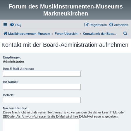
Forum des Musikinstrumenten-Museums
Markneukirchen
FAQ
Registrieren
Anmelden
S
Musikinstrumenten-Museum
Foren-Übersicht
Kontakt mit der Board-Administration aufnehmen
u
Kontakt mit der Board-Administration aufnehmen
c
h
Empfänger:
Administrator
e
Ihre E-Mail-Adresse:
Ihr Name:
Betreff:
Nachrichtentext:
Diese Nachricht wird als reiner Text verschickt, verwenden Sie daher kein HTML oder
BBCode. Als Antwort-Adresse für die E-Mail wird Ihre E-Mail-Adresse angegeben.