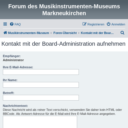
Forum des Musikinstrumenten-Museums
Markneukirchen
FAQ
Registrieren
Anmelden
S
Musikinstrumenten-Museum
Foren-Übersicht
Kontakt mit der Board-Administration aufnehmen
u
Kontakt mit der Board-Administration aufnehmen
c
h
Empfänger:
Administrator
e
Ihre E-Mail-Adresse:
Ihr Name:
Betreff:
Nachrichtentext:
Diese Nachricht wird als reiner Text verschickt, verwenden Sie daher kein HTML oder
BBCode. Als Antwort-Adresse für die E-Mail wird Ihre E-Mail-Adresse angegeben.