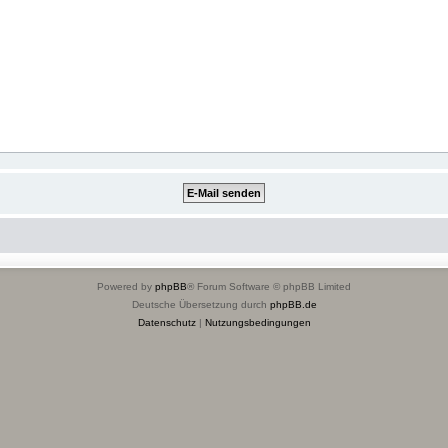
Powered by
phpBB
® Forum Software © phpBB Limited
Deutsche Übersetzung durch
phpBB.de
Datenschutz
|
Nutzungsbedingungen