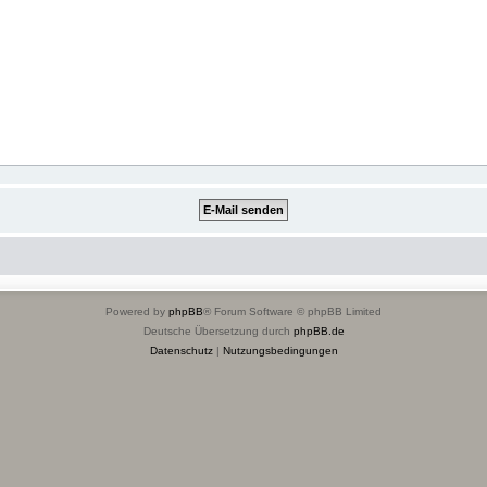
Powered by
phpBB
® Forum Software © phpBB Limited
Deutsche Übersetzung durch
phpBB.de
Datenschutz
|
Nutzungsbedingungen