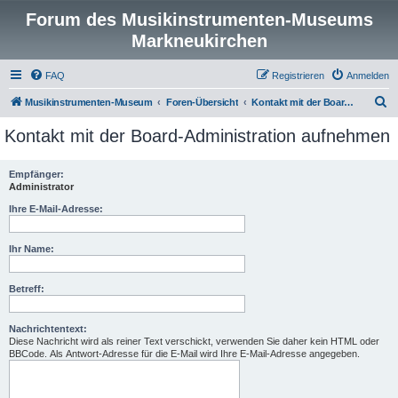
Forum des Musikinstrumenten-Museums
Markneukirchen
FAQ
Registrieren
Anmelden
S
Musikinstrumenten-Museum
Foren-Übersicht
Kontakt mit der Board-Administration aufnehmen
u
Kontakt mit der Board-Administration aufnehmen
c
h
Empfänger:
Administrator
e
Ihre E-Mail-Adresse:
Ihr Name:
Betreff:
Nachrichtentext:
Diese Nachricht wird als reiner Text verschickt, verwenden Sie daher kein HTML oder
BBCode. Als Antwort-Adresse für die E-Mail wird Ihre E-Mail-Adresse angegeben.