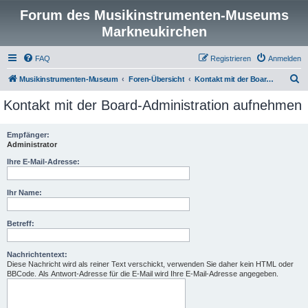
Forum des Musikinstrumenten-Museums
Markneukirchen
FAQ
Registrieren
Anmelden
S
Musikinstrumenten-Museum
Foren-Übersicht
Kontakt mit der Board-Administration aufnehmen
u
Kontakt mit der Board-Administration aufnehmen
c
h
Empfänger:
Administrator
e
Ihre E-Mail-Adresse:
Ihr Name:
Betreff:
Nachrichtentext:
Diese Nachricht wird als reiner Text verschickt, verwenden Sie daher kein HTML oder
BBCode. Als Antwort-Adresse für die E-Mail wird Ihre E-Mail-Adresse angegeben.