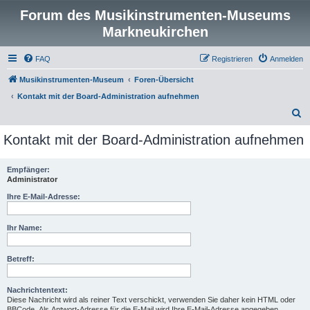
Forum des Musikinstrumenten-Museums
Markneukirchen
FAQ
Registrieren
Anmelden
Musikinstrumenten-Museum
Foren-Übersicht
Kontakt mit der Board-Administration aufnehmen
S
u
Kontakt mit der Board-Administration aufnehmen
c
h
Empfänger:
Administrator
e
Ihre E-Mail-Adresse:
Ihr Name:
Betreff:
Nachrichtentext:
Diese Nachricht wird als reiner Text verschickt, verwenden Sie daher kein HTML oder
BBCode. Als Antwort-Adresse für die E-Mail wird Ihre E-Mail-Adresse angegeben.