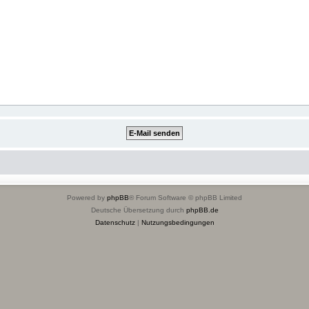
Powered by
phpBB
® Forum Software © phpBB Limited
Deutsche Übersetzung durch
phpBB.de
Datenschutz
|
Nutzungsbedingungen