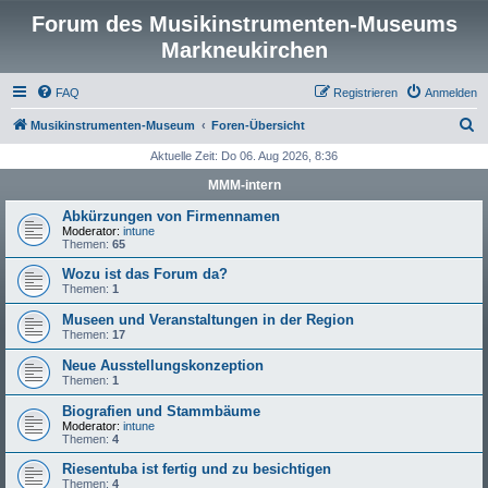
Forum des Musikinstrumenten-Museums
Markneukirchen
FAQ
Registrieren
Anmelden
S
Musikinstrumenten-Museum
Foren-Übersicht
u
Aktuelle Zeit: Do 06. Aug 2026, 8:36
c
MMM-intern
h
Abkürzungen von Firmennamen
e
Moderator:
intune
Themen:
65
Wozu ist das Forum da?
Themen:
1
Museen und Veranstaltungen in der Region
Themen:
17
Neue Ausstellungskonzeption
Themen:
1
Biografien und Stammbäume
Moderator:
intune
Themen:
4
Riesentuba ist fertig und zu besichtigen
Themen:
4