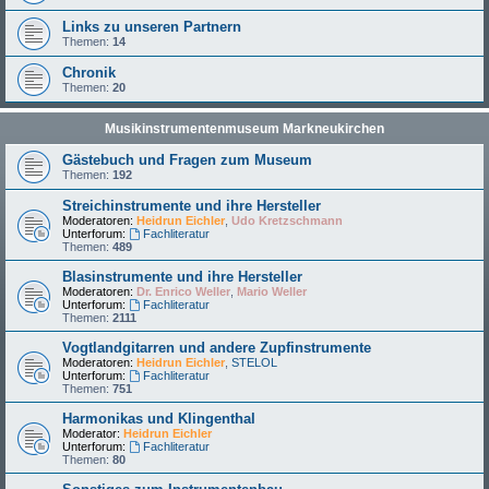
Links zu unseren Partnern
Themen:
14
Chronik
Themen:
20
Musikinstrumentenmuseum Markneukirchen
Gästebuch und Fragen zum Museum
Themen:
192
Streichinstrumente und ihre Hersteller
Moderatoren:
Heidrun Eichler
,
Udo Kretzschmann
Unterforum:
Fachliteratur
Themen:
489
Blasinstrumente und ihre Hersteller
Moderatoren:
Dr. Enrico Weller
,
Mario Weller
Unterforum:
Fachliteratur
Themen:
2111
Vogtlandgitarren und andere Zupfinstrumente
Moderatoren:
Heidrun Eichler
,
STELOL
Unterforum:
Fachliteratur
Themen:
751
Harmonikas und Klingenthal
Moderator:
Heidrun Eichler
Unterforum:
Fachliteratur
Themen:
80