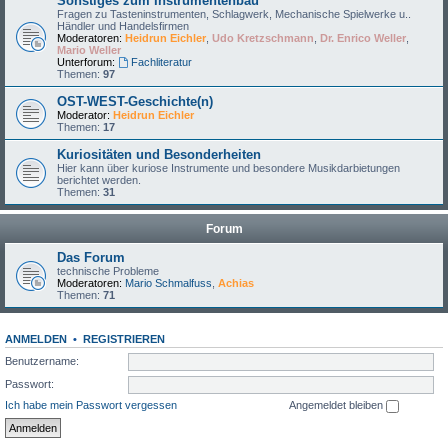
Sonstiges zum Instrumentenbau
Fragen zu Tasteninstrumenten, Schlagwerk, Mechanische Spielwerke u..
Händler und Handelsfirmen
Moderatoren:
Heidrun Eichler
,
Udo Kretzschmann
,
Dr. Enrico Weller
,
Mario Weller
Unterforum:
Fachliteratur
Themen:
97
OST-WEST-Geschichte(n)
Moderator:
Heidrun Eichler
Themen:
17
Kuriositäten und Besonderheiten
Hier kann über kuriose Instrumente und besondere Musikdarbietungen
berichtet werden.
Themen:
31
Forum
Das Forum
technische Probleme
Moderatoren:
Mario Schmalfuss
,
Achias
Themen:
71
ANMELDEN
•
REGISTRIEREN
Benutzername:
Passwort:
Ich habe mein Passwort vergessen
Angemeldet bleiben