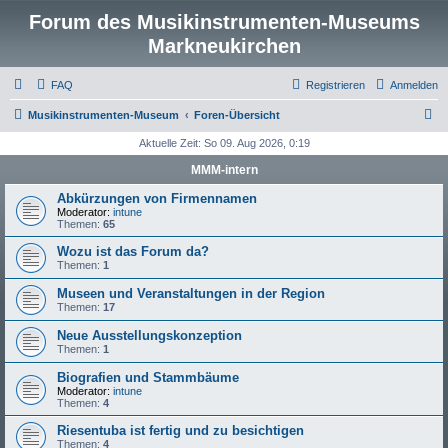
Forum des Musikinstrumenten-Museums
Markneukirchen
FAQ
Registrieren
Anmelden
S
Musikinstrumenten-Museum
Foren-Übersicht
u
Aktuelle Zeit: So 09. Aug 2026, 0:19
c
MMM-intern
h
Abkürzungen von Firmennamen
e
Moderator:
intune
Themen:
65
Wozu ist das Forum da?
Themen:
1
Museen und Veranstaltungen in der Region
Themen:
17
Neue Ausstellungskonzeption
Themen:
1
Biografien und Stammbäume
Moderator:
intune
Themen:
4
Riesentuba ist fertig und zu besichtigen
Themen:
4