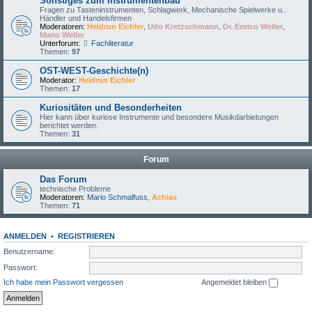
Sonstiges zum Instrumentenbau
Fragen zu Tasteninstrumenten, Schlagwerk, Mechanische Spielwerke u..
Händler und Handelsfirmen
Moderatoren:
Heidrun Eichler
,
Udo Kretzschmann
,
Dr. Enrico Weller
,
Mario Weller
Unterforum:
Fachliteratur
Themen:
97
OST-WEST-Geschichte(n)
Moderator:
Heidrun Eichler
Themen:
17
Kuriositäten und Besonderheiten
Hier kann über kuriose Instrumente und besondere Musikdarbietungen
berichtet werden.
Themen:
31
Forum
Das Forum
technische Probleme
Moderatoren:
Mario Schmalfuss
,
Achias
Themen:
71
ANMELDEN
•
REGISTRIEREN
Benutzername:
Passwort:
Ich habe mein Passwort vergessen
Angemeldet bleiben