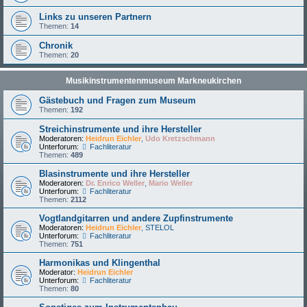
Links zu unseren Partnern
Themen:
14
Chronik
Themen:
20
Musikinstrumentenmuseum Markneukirchen
Gästebuch und Fragen zum Museum
Themen:
192
Streichinstrumente und ihre Hersteller
Moderatoren:
Heidrun Eichler
,
Udo Kretzschmann
Unterforum:
Fachliteratur
Themen:
489
Blasinstrumente und ihre Hersteller
Moderatoren:
Dr. Enrico Weller
,
Mario Weller
Unterforum:
Fachliteratur
Themen:
2112
Vogtlandgitarren und andere Zupfinstrumente
Moderatoren:
Heidrun Eichler
,
STELOL
Unterforum:
Fachliteratur
Themen:
751
Harmonikas und Klingenthal
Moderator:
Heidrun Eichler
Unterforum:
Fachliteratur
Themen:
80