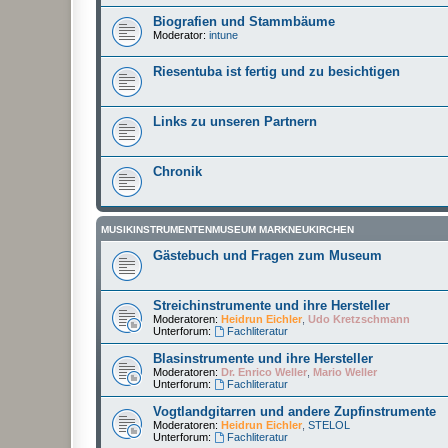
Biografien und Stammbäume
Moderator:
intune
Riesentuba ist fertig und zu besichtigen
Links zu unseren Partnern
Chronik
MUSIKINSTRUMENTENMUSEUM MARKNEUKIRCHEN
Gästebuch und Fragen zum Museum
Streichinstrumente und ihre Hersteller
Moderatoren:
Heidrun Eichler
,
Udo Kretzschmann
Unterforum:
Fachliteratur
Blasinstrumente und ihre Hersteller
Moderatoren:
Dr. Enrico Weller
,
Mario Weller
Unterforum:
Fachliteratur
Vogtlandgitarren und andere Zupfinstrumente
Moderatoren:
Heidrun Eichler
,
STELOL
Unterforum:
Fachliteratur