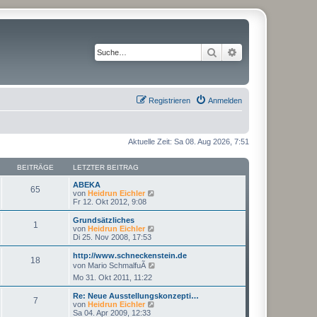
Suche
Erweiterte Suche
Registrieren
Anmelden
Aktuelle Zeit: Sa 08. Aug 2026, 7:51
BEITRÄGE
LETZTER BEITRAG
ABEKA
65
N
von
Heidrun Eichler
e
Fr 12. Okt 2012, 9:08
u
e
Grundsätzliches
1
s
N
von
Heidrun Eichler
t
e
Di 25. Nov 2008, 17:53
e
u
r
e
http://www.schneckenstein.de
18
B
s
N
von
Mario SchmalfuÃ
e
t
e
Mo 31. Okt 2011, 11:22
i
e
u
t
r
e
r
Re: Neue Ausstellungskonzepti…
B
s
7
a
N
von
Heidrun Eichler
e
t
g
e
Sa 04. Apr 2009, 12:33
i
e