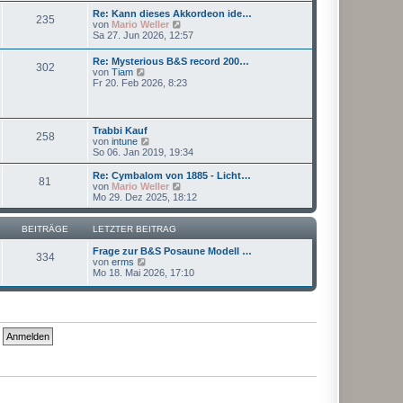
r
e
r
Re: Kann dieses Akkordeon ide…
B
235
s
a
N
von
Mario Weller
e
t
g
e
Sa 27. Jun 2026, 12:57
i
e
u
t
r
e
r
Re: Mysterious B&S record 200…
B
302
s
a
N
von
Tiam
e
t
g
e
Fr 20. Feb 2026, 8:23
i
e
u
t
r
e
r
B
s
a
e
t
g
Trabbi Kauf
i
258
e
N
von
intune
t
r
e
So 06. Jan 2019, 19:34
r
B
u
a
e
e
g
Re: Cymbalom von 1885 - Licht…
i
81
s
N
von
Mario Weller
t
t
e
Mo 29. Dez 2025, 18:12
r
e
u
a
r
e
g
B
s
BEITRÄGE
LETZTER BEITRAG
e
t
i
e
Frage zur B&S Posaune Modell …
334
t
N
r
von
erms
r
e
B
Mo 18. Mai 2026, 17:10
a
u
e
g
e
i
s
t
t
r
e
a
r
g
B
e
i
t
r
a