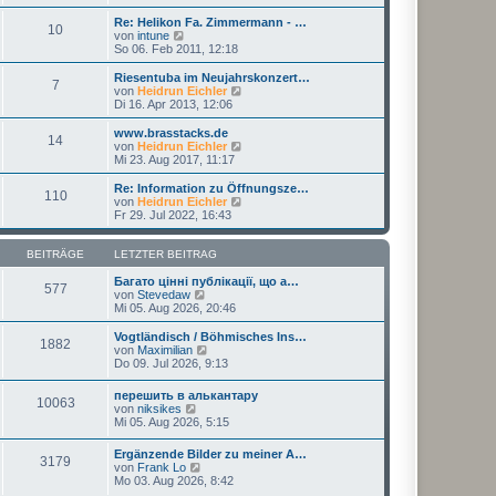
u
t
r
e
r
Re: Helikon Fa. Zimmermann - …
B
10
s
a
N
von
intune
e
t
g
e
So 06. Feb 2011, 12:18
i
e
u
t
r
e
Riesentuba im Neujahrskonzert…
r
7
B
s
N
von
Heidrun Eichler
a
e
t
e
Di 16. Apr 2013, 12:06
g
i
e
u
t
r
e
www.brasstacks.de
r
14
B
s
N
von
Heidrun Eichler
a
e
t
e
Mi 23. Aug 2017, 11:17
g
i
e
u
t
r
e
Re: Information zu Öffnungsze…
r
110
B
s
N
von
Heidrun Eichler
a
e
t
e
Fr 29. Jul 2022, 16:43
g
i
e
u
t
r
e
r
B
s
BEITRÄGE
LETZTER BEITRAG
a
e
t
g
i
e
Багато цінні публікації, що а…
577
t
N
r
von
Stevedaw
r
e
B
Mi 05. Aug 2026, 20:46
a
u
e
g
e
i
Vogtländisch / Böhmisches Ins…
1882
s
t
N
von
Maximilian
t
r
e
Do 09. Jul 2026, 9:13
e
a
u
r
g
e
перешить в алькантару
B
10063
s
N
von
niksikes
e
t
e
Mi 05. Aug 2026, 5:15
i
e
u
t
r
e
r
Ergänzende Bilder zu meiner A…
B
3179
s
N
a
von
Frank Lo
e
t
e
g
Mo 03. Aug 2026, 8:42
i
e
u
t