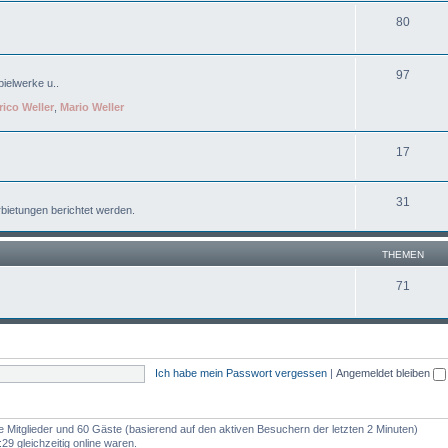
80
97
ielwerke u..
rico Weller
,
Mario Weller
17
31
bietungen berichtet werden.
THEMEN
71
Ich habe mein Passwort vergessen
|
Angemeldet bleiben
re Mitglieder und 60 Gäste (basierend auf den aktiven Besuchern der letzten 2 Minuten)
9 gleichzeitig online waren.