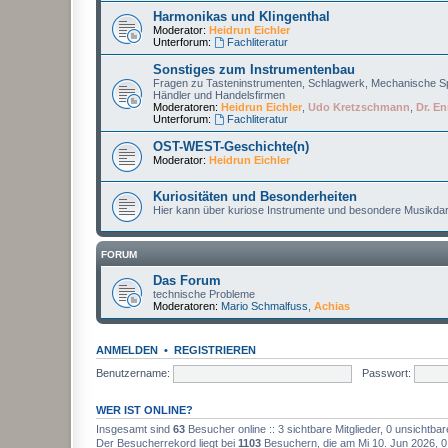
Harmonikas und Klingenthal
Moderator:
Heidrun Eichler
Unterforum:
Fachliteratur
Sonstiges zum Instrumentenbau
Fragen zu Tasteninstrumenten, Schlagwerk, Mechanische Sp
Händler und Handelsfirmen
Moderatoren:
Heidrun Eichler
,
Udo Kretzschmann
,
Dr. En
Unterforum:
Fachliteratur
OST-WEST-Geschichte(n)
Moderator:
Heidrun Eichler
Kuriositäten und Besonderheiten
Hier kann über kuriose Instrumente und besondere Musikdar
FORUM
Das Forum
technische Probleme
Moderatoren:
Mario Schmalfuss
,
Achias
ANMELDEN
•
REGISTRIEREN
Benutzername:
Passwort:
WER IST ONLINE?
Insgesamt sind
63
Besucher online :: 3 sichtbare Mitglieder, 0 unsichtba
Der Besucherrekord liegt bei
1103
Besuchern, die am Mi 10. Jun 2026, 0:2