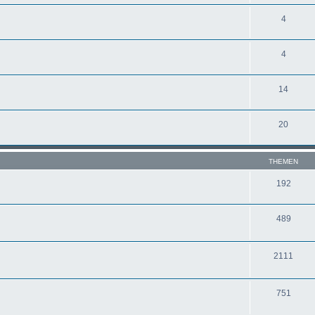
4
4
14
20
THEMEN
192
489
2111
751