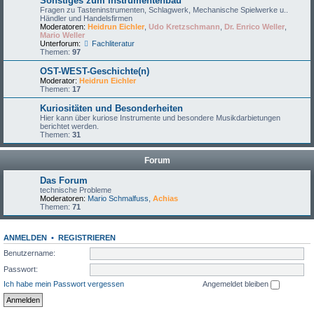
Sonstiges zum Instrumentenbau
Fragen zu Tasteninstrumenten, Schlagwerk, Mechanische Spielwerke u..
Händler und Handelsfirmen
Moderatoren:
Heidrun Eichler
,
Udo Kretzschmann
,
Dr. Enrico Weller
,
Mario Weller
Unterforum:
Fachliteratur
Themen:
97
OST-WEST-Geschichte(n)
Moderator:
Heidrun Eichler
Themen:
17
Kuriositäten und Besonderheiten
Hier kann über kuriose Instrumente und besondere Musikdarbietungen
berichtet werden.
Themen:
31
Forum
Das Forum
technische Probleme
Moderatoren:
Mario Schmalfuss
,
Achias
Themen:
71
ANMELDEN
•
REGISTRIEREN
Benutzername:
Passwort:
Ich habe mein Passwort vergessen
Angemeldet bleiben