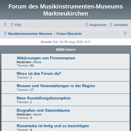
Forum des Musikinstrumenten-Museums
Markneukirchen
FAQ
Registrieren
Anmelden
S
Musikinstrumenten-Museum
Foren-Übersicht
u
Aktuelle Zeit: So 09. Aug 2026, 9:27
c
MMM-intern
h
Abkürzungen von Firmennamen
e
Moderator:
intune
Themen:
65
Wozu ist das Forum da?
Themen:
1
Museen und Veranstaltungen in der Region
Themen:
17
Neue Ausstellungskonzeption
Themen:
1
Biografien und Stammbäume
Moderator:
intune
Themen:
4
Riesentuba ist fertig und zu besichtigen
Themen:
4