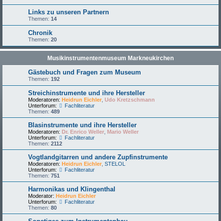
Links zu unseren Partnern
Themen:
14
Chronik
Themen:
20
Musikinstrumentenmuseum Markneukirchen
Gästebuch und Fragen zum Museum
Themen:
192
Streichinstrumente und ihre Hersteller
Moderatoren:
Heidrun Eichler
,
Udo Kretzschmann
Unterforum:
Fachliteratur
Themen:
489
Blasinstrumente und ihre Hersteller
Moderatoren:
Dr. Enrico Weller
,
Mario Weller
Unterforum:
Fachliteratur
Themen:
2112
Vogtlandgitarren und andere Zupfinstrumente
Moderatoren:
Heidrun Eichler
,
STELOL
Unterforum:
Fachliteratur
Themen:
751
Harmonikas und Klingenthal
Moderator:
Heidrun Eichler
Unterforum:
Fachliteratur
Themen:
80