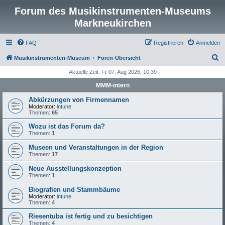
Forum des Musikinstrumenten-Museums
Markneukirchen
FAQ
Registrieren
Anmelden
S
Musikinstrumenten-Museum
Foren-Übersicht
u
Aktuelle Zeit: Fr 07. Aug 2026, 10:39
c
MMM-intern
h
Abkürzungen von Firmennamen
e
Moderator:
intune
Themen:
65
Wozu ist das Forum da?
Themen:
1
Museen und Veranstaltungen in der Region
Themen:
17
Neue Ausstellungskonzeption
Themen:
1
Biografien und Stammbäume
Moderator:
intune
Themen:
4
Riesentuba ist fertig und zu besichtigen
Themen:
4