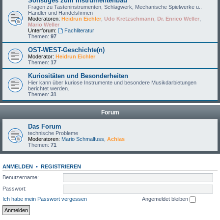
Sonstiges zum Instrumentenbau
Fragen zu Tasteninstrumenten, Schlagwerk, Mechanische Spielwerke u..
Händler und Handelsfirmen
Moderatoren:
Heidrun Eichler
,
Udo Kretzschmann
,
Dr. Enrico Weller
,
Mario Weller
Unterforum:
Fachliteratur
Themen:
97
OST-WEST-Geschichte(n)
Moderator:
Heidrun Eichler
Themen:
17
Kuriositäten und Besonderheiten
Hier kann über kuriose Instrumente und besondere Musikdarbietungen
berichtet werden.
Themen:
31
Forum
Das Forum
technische Probleme
Moderatoren:
Mario Schmalfuss
,
Achias
Themen:
71
ANMELDEN
•
REGISTRIEREN
Benutzername:
Passwort:
Ich habe mein Passwort vergessen
Angemeldet bleiben