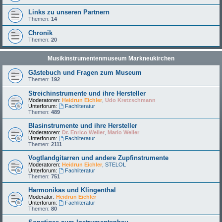
Links zu unseren Partnern
Themen:
14
Chronik
Themen:
20
Musikinstrumentenmuseum Markneukirchen
Gästebuch und Fragen zum Museum
Themen:
192
Streichinstrumente und ihre Hersteller
Moderatoren:
Heidrun Eichler
,
Udo Kretzschmann
Unterforum:
Fachliteratur
Themen:
489
Blasinstrumente und ihre Hersteller
Moderatoren:
Dr. Enrico Weller
,
Mario Weller
Unterforum:
Fachliteratur
Themen:
2111
Vogtlandgitarren und andere Zupfinstrumente
Moderatoren:
Heidrun Eichler
,
STELOL
Unterforum:
Fachliteratur
Themen:
751
Harmonikas und Klingenthal
Moderator:
Heidrun Eichler
Unterforum:
Fachliteratur
Themen:
80