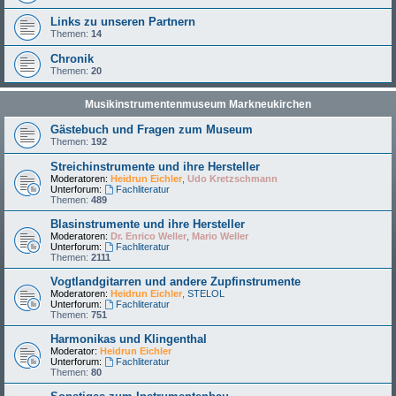
Links zu unseren Partnern
Themen:
14
Chronik
Themen:
20
Musikinstrumentenmuseum Markneukirchen
Gästebuch und Fragen zum Museum
Themen:
192
Streichinstrumente und ihre Hersteller
Moderatoren:
Heidrun Eichler
,
Udo Kretzschmann
Unterforum:
Fachliteratur
Themen:
489
Blasinstrumente und ihre Hersteller
Moderatoren:
Dr. Enrico Weller
,
Mario Weller
Unterforum:
Fachliteratur
Themen:
2111
Vogtlandgitarren und andere Zupfinstrumente
Moderatoren:
Heidrun Eichler
,
STELOL
Unterforum:
Fachliteratur
Themen:
751
Harmonikas und Klingenthal
Moderator:
Heidrun Eichler
Unterforum:
Fachliteratur
Themen:
80