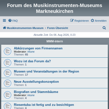
Forum des Musikinstrumenten-Museums
Markneukirchen
FAQ
Registrieren
Anmelden
S
Musikinstrumenten-Museum
Foren-Übersicht
u
Aktuelle Zeit: Do 06. Aug 2026, 0:23
c
MMM-intern
h
Abkürzungen von Firmennamen
e
Moderator:
intune
Themen:
65
Wozu ist das Forum da?
Themen:
1
Museen und Veranstaltungen in der Region
Themen:
17
Neue Ausstellungskonzeption
Themen:
1
Biografien und Stammbäume
Moderator:
intune
Themen:
4
Riesentuba ist fertig und zu besichtigen
Themen:
4