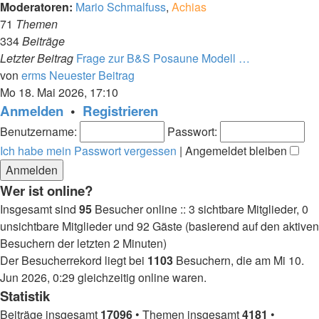
Moderatoren:
Mario Schmalfuss
,
Achias
71
Themen
334
Beiträge
Letzter Beitrag
Frage zur B&S Posaune Modell …
von
erms
Neuester Beitrag
Mo 18. Mai 2026, 17:10
Anmelden
•
Registrieren
Benutzername:
Passwort:
Ich habe mein Passwort vergessen
|
Angemeldet bleiben
Wer ist online?
Insgesamt sind
95
Besucher online :: 3 sichtbare Mitglieder, 0
unsichtbare Mitglieder und 92 Gäste (basierend auf den aktiven
Besuchern der letzten 2 Minuten)
Der Besucherrekord liegt bei
1103
Besuchern, die am Mi 10.
Jun 2026, 0:29 gleichzeitig online waren.
Statistik
Beiträge insgesamt
17096
• Themen insgesamt
4181
•