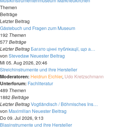
Musikinstrumentenmuseum Markneukirchen
Themen
Beiträge
Letzter Beitrag
Gästebuch und Fragen zum Museum
192
Themen
577
Beiträge
Letzter Beitrag
Багато цінні публікації, що а…
von
Stevedaw
Neuester Beitrag
Mi 05. Aug 2026, 20:46
Streichinstrumente und ihre Hersteller
Moderatoren:
Heidrun Eichler
,
Udo Kretzschmann
Unterforum:
Fachliteratur
489
Themen
1882
Beiträge
Letzter Beitrag
Vogtländisch / Böhmisches Ins…
von
Maximilian
Neuester Beitrag
Do 09. Jul 2026, 9:13
Blasinstrumente und ihre Hersteller