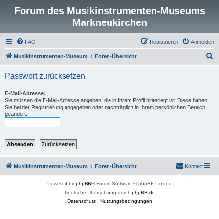
Forum des Musikinstrumenten-Museums
Markneukirchen
FAQ
Registrieren
Anmelden
S
Musikinstrumenten-Museum
Foren-Übersicht
u
Passwort zurücksetzen
c
h
E-Mail-Adresse:
Sie müssen die E-Mail-Adresse angeben, die in Ihrem Profil hinterlegt ist. Diese haben
e
Sie bei der Registrierung angegeben oder nachträglich in Ihrem persönlichen Bereich
geändert.
Musikinstrumenten-Museum
Foren-Übersicht
Kontakt
Powered by
phpBB
® Forum Software © phpBB Limited
Deutsche Übersetzung durch
phpBB.de
Datenschutz
|
Nutzungsbedingungen