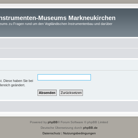
instrumenten-Museums Markneukirchen
ums zu Fragen rund um den Vogtländischen Instrumentenbau und darüber
st. Diese haben Sie bei
Bereich geändert.
Powered by
phpBB
® Forum Software © phpBB Limited
Deutsche Übersetzung durch
phpBB.de
Datenschutz
|
Nutzungsbedingungen