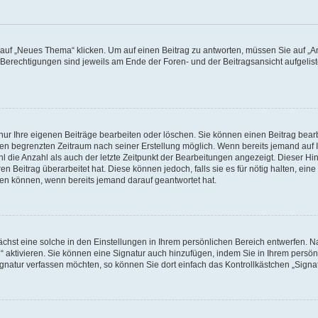
f „Neues Thema“ klicken. Um auf einen Beitrag zu antworten, müssen Sie auf „Ant
e Berechtigungen sind jeweils am Ende der Foren- und der Beitragsansicht aufgeliste
nur Ihre eigenen Beiträge bearbeiten oder löschen. Sie können einen Beitrag bear
nen begrenzten Zeitraum nach seiner Erstellung möglich. Wenn bereits jemand auf Ih
 die Anzahl als auch der letzte Zeitpunkt der Bearbeitungen angezeigt. Dieser Hi
 Beitrag überarbeitet hat. Diese können jedoch, falls sie es für nötig halten, eine 
hen können, wenn bereits jemand darauf geantwortet hat.
hst eine solche in den Einstellungen in Ihrem persönlichen Bereich entwerfen. Na
 aktivieren. Sie können eine Signatur auch hinzufügen, indem Sie in Ihrem persö
gnatur verfassen möchten, so können Sie dort einfach das Kontrollkästchen „Signa