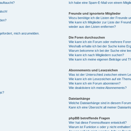
auftaucht?
Ich habe eine Spam-E-Mail von einem Mitgli
alsch!
Freunde und ignorierte Mitglieder
Wozu benötige ich die Listen der Freunde un
rden?
Wie kann ich Mitglieder zur Liste der Freund
wieder aus den Listen entfernen?
fgefordert, mich anzumelden.
Die Foren durchsuchen
Wie kann ich ein Forum oder mehrere For
Weshalb erhalte ich bei der Suche keine Er
Warum bekomme ich bei der Suche eine lee
Wie kann ich nach Mitgliedern suchen?
Wie kann ich meine eigenen Beiträge und T
Abonnements und Lesezeichen
Was ist der Unterschied zwischen einem L
Wie kann ich ein Lesezeichen auf ein Them
Wie kann ich ein Forum abonnieren?
Wie deaktiviere ich meine Abonnements?
gs?
Dateianhänge
Welche Dateianhänge sind in diesem Forum
Kann ich eine Übersicht all meiner Dateian
phpBB betreffende Fragen
Wer hat diese Forensoftware entwickelt?
Warum ist Funktion x oder y nicht enthalten