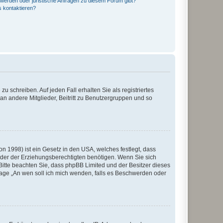
hwerden oder juristische Anfragen zu diesem Forum gibt?
s kontaktieren?
u schreiben. Auf jeden Fall erhalten Sie als registriertes
 an andere Mitglieder, Beitritt zu Benutzergruppen und so
n 1998) ist ein Gesetz in den USA, welches festlegt, dass
der der Erziehungsberechtigten benötigen. Wenn Sie sich
e. Bitte beachten Sie, dass phpBB Limited und der Besitzer dieses
Frage „An wen soll ich mich wenden, falls es Beschwerden oder