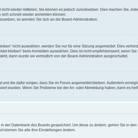
rt nicht wieder mitteilen, Sie können es jedoch zurücksetzen. Dies machen Sie, in
e sich schnell wieder anmelden können.
ckzusetzen, so wenden Sie sich an die Board-Administration.
ben“ nicht auswählen, werden Sie nur für eine Sitzung angemeldet. Dies verhinde
et bleiben“ beim Anmelden auswählen. Dies ist nicht empfehlenswert, wenn Sie s
steht, dann wurde sie vermutlich von der Board-Administration ausgeschaltet.
 hat und die dafür sorgen, dass Sie im Forum angemeldet bleiben. Außerdem ermögl
ktiviert wurden. Wenn Sie Probleme bei der An- oder Abmeldung haben, kann es hel
en in der Datenbank des Boards gespeichert. Um diese zu ändern, gehen Sie in den 
rt können Sie alle Ihre Einstellungen ändern.