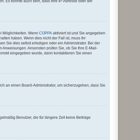
n. Es könnte auch sein, dass Ihre IP-Adresse oder der
ei Möglichkeiten. Wenn
COPPA
aktiviert ist und Sie angegeben
alten haben. Wenn dies nicht der Fall ist, muss Ihr
n Sie dies selbst erledigen oder ein Administrator. Bei der
nen Anweisungen. Ansonsten prüfen Sie, ob Sie Ihre E-Mail-
korrekt eingegeben wurde, dann kontaktieren Sie einen
 sich an einen Board-Administrator, um sicherzugehen, dass Sie
elmäßig Benutzer, die für längere Zeit keine Beiträge