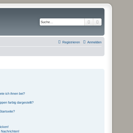
Suche
Erweiterte Suche
Registrieren
Anmelden
ete ich ihnen bei?
en farbig dargestellt?
tartseite?
icken!
 Nachrichten!