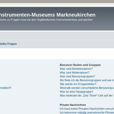
instrumenten-Museums Markneukirchen
ums zu Fragen rund um den Vogtländischen Instrumentenbau und darüber
tellte Fragen
Benutzer-Stufen und Gruppen
Was sind Administratoren?
Was sind Moderatoren?
Was sind Benutzergruppen?
Wo finde ich die Benutzergruppen und wie tr
Wie werde ich Gruppenleiter?
anmelden?!
Weshalb werden verschiedene Benutzergrupp
Was ist eine Hauptgruppe?
Was bedeutet der „Das Team“-Link auf der S
Private Nachrichten
Ich kann keine Privaten Nachrichten versch
Ich bekomme ständig unerwünschte Private