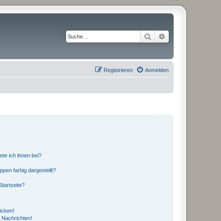
Suche
Erweiterte Suche
Registrieren
Anmelden
ete ich ihnen bei?
en farbig dargestellt?
tartseite?
icken!
 Nachrichten!