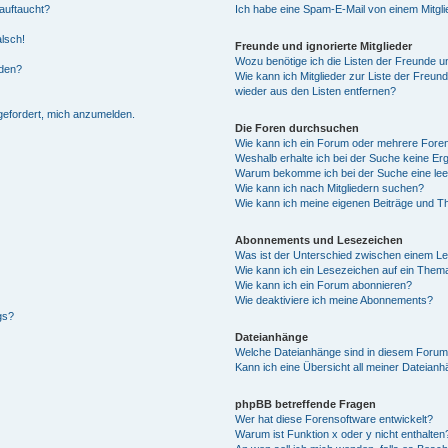
auftaucht?
Ich habe eine Spam-E-Mail von einem Mitgli
alsch!
Freunde und ignorierte Mitglieder
Wozu benötige ich die Listen der Freunde un
rden?
Wie kann ich Mitglieder zur Liste der Freund
wieder aus den Listen entfernen?
fgefordert, mich anzumelden.
Die Foren durchsuchen
Wie kann ich ein Forum oder mehrere For
Weshalb erhalte ich bei der Suche keine Er
Warum bekomme ich bei der Suche eine lee
Wie kann ich nach Mitgliedern suchen?
Wie kann ich meine eigenen Beiträge und T
Abonnements und Lesezeichen
Was ist der Unterschied zwischen einem L
Wie kann ich ein Lesezeichen auf ein Them
Wie kann ich ein Forum abonnieren?
Wie deaktiviere ich meine Abonnements?
gs?
Dateianhänge
Welche Dateianhänge sind in diesem Forum
Kann ich eine Übersicht all meiner Dateian
phpBB betreffende Fragen
Wer hat diese Forensoftware entwickelt?
Warum ist Funktion x oder y nicht enthalten