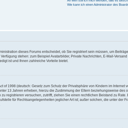
An wen soll ich mich wenden, falls es Besc
Wie kann ich einen Administrator des Board
nistration dieses Forums entscheidet, ob Sie registriert sein müssen, um Beiträge z
ur Verfügung stehen: zum Beispiel Avatarbilder, Private Nachrichten, E-Mail-Versand
igt ist und Ihnen zahlreiche Vorteile bietet.
t of 1998 (deutsch: Gesetz zum Schutz der Privatsphäre von Kindern im Internet vo
unter 13 Jahren erheben, hierzu die Zustimmung der Eltern beziehungsweise des o
h zu registrieren versuchen, zutrifft, ziehen Sie einen rechtlichen Beistand zu Rat
stelle für Rechtsangelegenheiten jeglicher Art ist; außer solchen, die unter der 
.