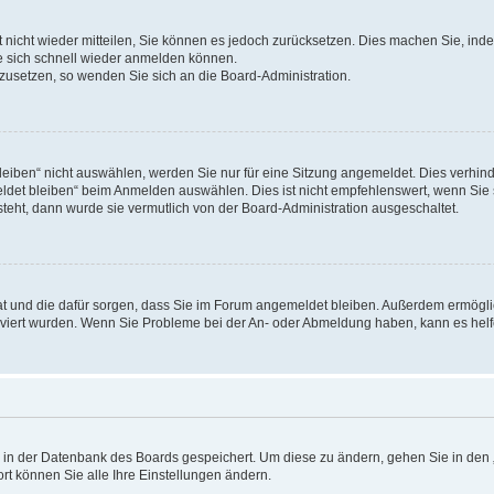
rt nicht wieder mitteilen, Sie können es jedoch zurücksetzen. Dies machen Sie, in
e sich schnell wieder anmelden können.
ckzusetzen, so wenden Sie sich an die Board-Administration.
ben“ nicht auswählen, werden Sie nur für eine Sitzung angemeldet. Dies verhinde
et bleiben“ beim Anmelden auswählen. Dies ist nicht empfehlenswert, wenn Sie s
steht, dann wurde sie vermutlich von der Board-Administration ausgeschaltet.
 hat und die dafür sorgen, dass Sie im Forum angemeldet bleiben. Außerdem ermögl
ktiviert wurden. Wenn Sie Probleme bei der An- oder Abmeldung haben, kann es hel
en in der Datenbank des Boards gespeichert. Um diese zu ändern, gehen Sie in den 
rt können Sie alle Ihre Einstellungen ändern.