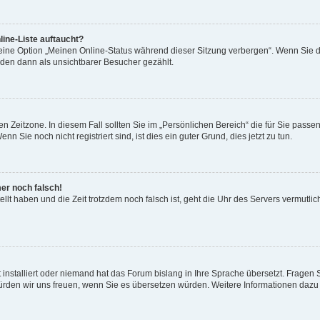
ine-Liste auftaucht?
 eine Option „Meinen Online-Status während dieser Sitzung verbergen“. Wenn Sie d
rden dann als unsichtbarer Besucher gezählt.
n Zeitzone. In diesem Fall sollten Sie im „Persönlichen Bereich“ die für Sie passend
 Sie noch nicht registriert sind, ist dies ein guter Grund, dies jetzt zu tun.
mer noch falsch!
ellt haben und die Zeit trotzdem noch falsch ist, geht die Uhr des Servers vermutlic
 installiert oder niemand hat das Forum bislang in Ihre Sprache übersetzt. Fragen 
t, würden wir uns freuen, wenn Sie es übersetzen würden. Weitere Informationen da