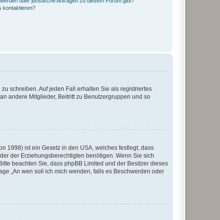
hwerden oder juristische Anfragen zu diesem Forum gibt?
s kontaktieren?
u schreiben. Auf jeden Fall erhalten Sie als registriertes
 an andere Mitglieder, Beitritt zu Benutzergruppen und so
n 1998) ist ein Gesetz in den USA, welches festlegt, dass
der der Erziehungsberechtigten benötigen. Wenn Sie sich
e. Bitte beachten Sie, dass phpBB Limited und der Besitzer dieses
Frage „An wen soll ich mich wenden, falls es Beschwerden oder