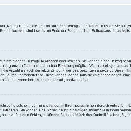
f „Neues Thema“ klicken. Um auf einen Beitrag zu antworten, müssen Sie auf „Ant
e Berechtigungen sind jeweils am Ende der Foren- und der Beitragsansicht aufgeliste
nur Ihre eigenen Beiträge bearbeiten oder löschen. Sie können einen Beitrag bear
nen begrenzten Zeitraum nach seiner Erstellung möglich. Wenn bereits jemand auf Ih
 die Anzahl als auch der letzte Zeitpunkt der Bearbeitungen angezeigt. Dieser Hi
 Beitrag überarbeitet hat. Diese können jedoch, falls sie es für nötig halten, eine 
hen können, wenn bereits jemand darauf geantwortet hat.
hst eine solche in den Einstellungen in Ihrem persönlichen Bereich entwerfen. Na
 aktivieren. Sie können eine Signatur auch hinzufügen, indem Sie in Ihrem persö
gnatur verfassen möchten, so können Sie dort einfach das Kontrollkästchen „Signa