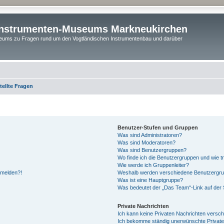
instrumenten-Museums Markneukirchen
ums zu Fragen rund um den Vogtländischen Instrumentenbau und darüber
tellte Fragen
Benutzer-Stufen und Gruppen
Was sind Administratoren?
Was sind Moderatoren?
Was sind Benutzergruppen?
Wo finde ich die Benutzergruppen und wie tr
Wie werde ich Gruppenleiter?
anmelden?!
Weshalb werden verschiedene Benutzergrupp
Was ist eine Hauptgruppe?
Was bedeutet der „Das Team“-Link auf der S
Private Nachrichten
Ich kann keine Privaten Nachrichten versch
Ich bekomme ständig unerwünschte Private