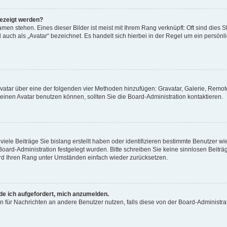
gezeigt werden?
men stehen. Eines dieser Bilder ist meist mit Ihrem Rang verknüpft: Oft sind dies S
auch als „Avatar“ bezeichnet. Es handelt sich hierbei in der Regel um ein persönl
 Avatar über eine der folgenden vier Methoden hinzufügen: Gravatar, Galerie, Rem
inen Avatar benutzen können, sollten Sie die Board-Administration kontaktieren.
iele Beiträge Sie bislang erstellt haben oder identifizieren bestimmte Benutzer
 Board-Administration festgelegt wurden. Bitte schreiben Sie keine sinnlosen Beit
wird Ihren Rang unter Umständen einfach wieder zurücksetzen.
rde ich aufgefordert, mich anzumelden.
ion für Nachrichten an andere Benutzer nutzen, falls diese von der Board-Administ