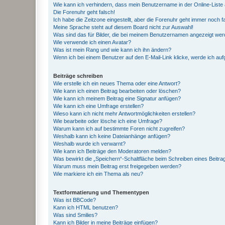
Wie kann ich verhindern, dass mein Benutzername in der Online-Liste 
Die Forenuhr geht falsch!
Ich habe die Zeitzone eingestellt, aber die Forenuhr geht immer noch f
Meine Sprache steht auf diesem Board nicht zur Auswahl!
Was sind das für Bilder, die bei meinem Benutzernamen angezeigt we
Wie verwende ich einen Avatar?
Was ist mein Rang und wie kann ich ihn ändern?
Wenn ich bei einem Benutzer auf den E-Mail-Link klicke, werde ich au
Beiträge schreiben
Wie erstelle ich ein neues Thema oder eine Antwort?
Wie kann ich einen Beitrag bearbeiten oder löschen?
Wie kann ich meinem Beitrag eine Signatur anfügen?
Wie kann ich eine Umfrage erstellen?
Wieso kann ich nicht mehr Antwortmöglichkeiten erstellen?
Wie bearbeite oder lösche ich eine Umfrage?
Warum kann ich auf bestimmte Foren nicht zugreifen?
Weshalb kann ich keine Dateianhänge anfügen?
Weshalb wurde ich verwarnt?
Wie kann ich Beiträge den Moderatoren melden?
Was bewirkt die „Speichern“-Schaltfläche beim Schreiben eines Beitra
Warum muss mein Beitrag erst freigegeben werden?
Wie markiere ich ein Thema als neu?
Textformatierung und Thementypen
Was ist BBCode?
Kann ich HTML benutzen?
Was sind Smilies?
Kann ich Bilder in meine Beiträge einfügen?