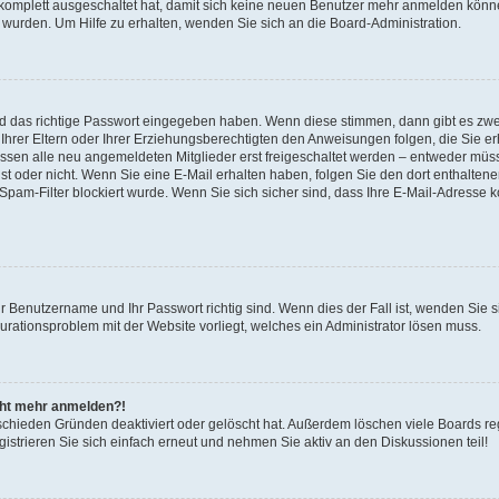
 komplett ausgeschaltet hat, damit sich keine neuen Benutzer mehr anmelden könne
 wurden. Um Hilfe zu erhalten, wenden Sie sich an die Board-Administration.
nd das richtige Passwort eingegeben haben. Wenn diese stimmen, dann gibt es zw
Ihrer Eltern oder Ihrer Erziehungsberechtigten den Anweisungen folgen, die Sie erh
üssen alle neu angemeldeten Mitglieder erst freigeschaltet werden – entweder müsse
 ist oder nicht. Wenn Sie eine E-Mail erhalten haben, folgen Sie den dort enthalte
pam-Filter blockiert wurde. Wenn Sie sich sicher sind, dass Ihre E-Mail-Adresse 
hr Benutzername und Ihr Passwort richtig sind. Wenn dies der Fall ist, wenden Sie
gurationsproblem mit der Website vorliegt, welches ein Administrator lösen muss.
icht mehr anmelden?!
schieden Gründen deaktiviert oder gelöscht hat. Außerdem löschen viele Boards reg
strieren Sie sich einfach erneut und nehmen Sie aktiv an den Diskussionen teil!