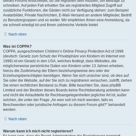
dieses Forums entscheidet, ob Sie registriert sein müssen, um Beiträge zu
schreiben. Auf jeden Fall erhalten Sie als registriertes Mitglied Zugriff auf
zusätzliche Funktionen, die Gästen nicht zur Verfügung stehen: zum Beispiel
Avatarbilder, Private Nachrichten, E-Mail-Versand an andere Mitglieder, Beitritt
zu Benutzergruppen und so weiter. Wir empfehlen Ihnen eine Anmeldung, da
sie schnell erledigt ist und Ihnen zahlreiche Vorteile bietet.
Nach oben
Was ist COPPA?
COPPA, ausgeschrieben Children’s Online Privacy Protection Act of 1998
(deutsch: Gesetz zum Schutz der Privatsphäre von Kindern im Internet von
1998) ist ein Gesetz in den USA, welches festlegt, dass Websites, die
möglicherweise persönliche Daten von Kindern unter 13 Jahren erheben,
hierzu die Zustimmung der Eltern beziehungsweise des oder der
Erziehungsberechtigten benötigen. Wenn Sie sich unsicher sind, ob dies auf
Sie oder die Website, auf der Sie sich zu registrieren versuchen, zutrifft, ziehen
Sie einen rechtlichen Beistand zu Rate. Bitte beachten Sie, dass phpBB
Limited und der Besitzer dieses Boards keine Rechtsberatung anbieten kann
und nicht die Anlaufstelle für Rechtsangelegenheiten jeglicher Art ist; außer
solchen, die unter der Frage „An wen soll ich mich wenden, falls es
Beschwerden oder juristische Anfragen zu diesem Forum gibt?“ behandelt
werden.
Nach oben
Warum kann ich mich nicht registrieren?