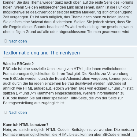
können Sie das Thema wieder ganz nach oben auf die erste Seite des Forums
holen. Wenn Sie den entsprechenden Link nicht sehen, dann ist die Funktion
möglicherweise deaktiviert oder seit der letzten Markierung ist nicht genügend
Zeit vergangen. Es ist auch möglich, das Thema nach oben zu holen, indem
Sie einfach eine Antwort darauf schreiben. Stellen Sie jedoch sicher, dass Sie
die Regeln dieses Boards beachten! Es wird meist nicht gerne gesehen, wenn
ohne triftigen Grund auf alte oder abgeschlossene Themen geantwortet wird.
Nach oben
Textformatierung und Thementypen
Was ist BBCode?
BBCode ist eine spezielle Umsetzung von HTML, die Ihnen weitreichende
Formatierungsmöglichkeiten für Ihren Text gibt. Die Rechte zur Verwendung
von BBCode werden durch die Board-Administration vergeben, können jedoch
auch durch Sie für jeden einzelnen Beitrag deaktiviert werden. BBCode ist
ähnlich wie HTML aufgebaut, jedoch werden Tags von eckigen („[“ und „]“) statt
spitzen („<“ und „>“) Klammern eingeschlossen. Weitere Informationen zu
BBCode finden Sie auf einer speziellen Hilfe-Seite, die von der Seite zur
Beitragserstellung aus zugänglich ist.
Nach oben
Kann ich HTML benutzen?
Nein, es ist nicht möglich, HTML-Code in Beiträgen zu verwenden. Die meisten
Formatierungsmöglichkeiten, die HTML bietet, können über BBCode erreicht