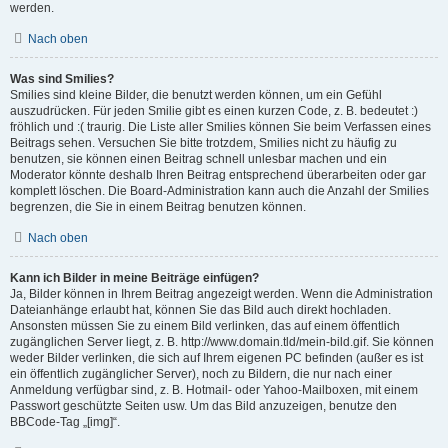
werden.
Nach oben
Was sind Smilies?
Smilies sind kleine Bilder, die benutzt werden können, um ein Gefühl
auszudrücken. Für jeden Smilie gibt es einen kurzen Code, z. B. bedeutet :)
fröhlich und :( traurig. Die Liste aller Smilies können Sie beim Verfassen eines
Beitrags sehen. Versuchen Sie bitte trotzdem, Smilies nicht zu häufig zu
benutzen, sie können einen Beitrag schnell unlesbar machen und ein
Moderator könnte deshalb Ihren Beitrag entsprechend überarbeiten oder gar
komplett löschen. Die Board-Administration kann auch die Anzahl der Smilies
begrenzen, die Sie in einem Beitrag benutzen können.
Nach oben
Kann ich Bilder in meine Beiträge einfügen?
Ja, Bilder können in Ihrem Beitrag angezeigt werden. Wenn die Administration
Dateianhänge erlaubt hat, können Sie das Bild auch direkt hochladen.
Ansonsten müssen Sie zu einem Bild verlinken, das auf einem öffentlich
zugänglichen Server liegt, z. B. http://www.domain.tld/mein-bild.gif. Sie können
weder Bilder verlinken, die sich auf Ihrem eigenen PC befinden (außer es ist
ein öffentlich zugänglicher Server), noch zu Bildern, die nur nach einer
Anmeldung verfügbar sind, z. B. Hotmail- oder Yahoo-Mailboxen, mit einem
Passwort geschützte Seiten usw. Um das Bild anzuzeigen, benutze den
BBCode-Tag „[img]“.