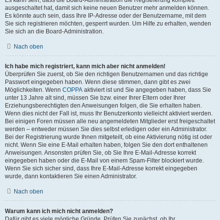
Es kann sein, dass die Board-Administration die Registrierung komplett
ausgeschaltet hat, damit sich keine neuen Benutzer mehr anmelden können.
Es könnte auch sein, dass Ihre IP-Adresse oder der Benutzername, mit dem
Sie sich registrieren möchten, gesperrt wurden. Um Hilfe zu erhalten, wenden
Sie sich an die Board-Administration.
Nach oben
Ich habe mich registriert, kann mich aber nicht anmelden!
Überprüfen Sie zuerst, ob Sie den richtigen Benutzernamen und das richtige
Passwort eingegeben haben. Wenn diese stimmen, dann gibt es zwei
Möglichkeiten. Wenn
COPPA
aktiviert ist und Sie angegeben haben, dass Sie
unter 13 Jahre alt sind, müssen Sie bzw. einer Ihrer Eltern oder Ihrer
Erziehungsberechtigten den Anweisungen folgen, die Sie erhalten haben.
Wenn dies nicht der Fall ist, muss Ihr Benutzerkonto vielleicht aktiviert werden.
Bei einigen Foren müssen alle neu angemeldeten Mitglieder erst freigeschaltet
werden – entweder müssen Sie dies selbst erledigen oder ein Administrator.
Bei der Registrierung wurde Ihnen mitgeteilt, ob eine Aktivierung nötig ist oder
nicht. Wenn Sie eine E-Mail erhalten haben, folgen Sie den dort enthaltenen
Anweisungen. Ansonsten prüfen Sie, ob Sie Ihre E-Mail-Adresse korrekt
eingegeben haben oder die E-Mail von einem Spam-Filter blockiert wurde.
Wenn Sie sich sicher sind, dass Ihre E-Mail-Adresse korrekt eingegeben
wurde, dann kontaktieren Sie einen Administrator.
Nach oben
Warum kann ich mich nicht anmelden?
Dafür gibt es viele mögliche Gründe. Prüfen Sie zunächst, ob Ihr