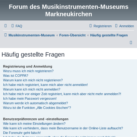
Forum des Musikinstrumenten-Museums
Markneukirchen
FAQ
Registrieren
Anmelden
Musikinstrumenten-Museum
Foren-Übersicht
Häufig gestellte Fragen
S
u
Häufig gestellte Fragen
c
h
Registrierung und Anmeldung
Wozu muss ich mich registrieren?
e
Was ist COPPA?
Warum kann ich mich nicht registrieren?
Ich habe mich registriert, kann mich aber nicht anmelden!
Warum kann ich mich nicht anmelden?
Ich habe mich vor einiger Zeit registriert, kann mich aber nicht mehr anmelden?!
Ich habe mein Passwort vergessen!
Warum werde ich automatisch abgemeldet?
Wozu ist die Funktion „Alle Cookies löschen“?
Benutzerpräferenzen und -einstellungen
Wie kann ich meine Einstellungen ändern?
Wie kann ich verhindern, dass mein Benutzername in der Online-Liste auftaucht?
Die Forenuhr geht falsch!