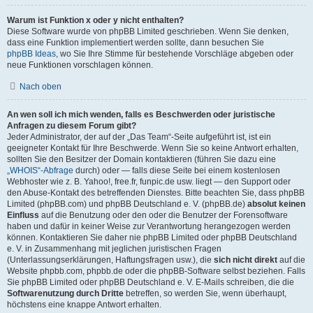
Warum ist Funktion x oder y nicht enthalten?
Diese Software wurde von phpBB Limited geschrieben. Wenn Sie denken,
dass eine Funktion implementiert werden sollte, dann besuchen Sie
phpBB Ideas
, wo Sie Ihre Stimme für bestehende Vorschläge abgeben oder
neue Funktionen vorschlagen können.
Nach oben
An wen soll ich mich wenden, falls es Beschwerden oder juristische
Anfragen zu diesem Forum gibt?
Jeder Administrator, der auf der „Das Team“-Seite aufgeführt ist, ist ein
geeigneter Kontakt für Ihre Beschwerde. Wenn Sie so keine Antwort erhalten,
sollten Sie den Besitzer der Domain kontaktieren (führen Sie dazu eine
„WHOIS“-Abfrage
durch) oder — falls diese Seite bei einem kostenlosen
Webhoster wie z. B. Yahoo!, free.fr, funpic.de usw. liegt — den Support oder
den Abuse-Kontakt des betreffenden Dienstes. Bitte beachten Sie, dass phpBB
Limited (phpBB.com) und phpBB Deutschland e. V. (phpBB.de)
absolut keinen
Einfluss
auf die Benutzung oder den oder die Benutzer der Forensoftware
haben und dafür in keiner Weise zur Verantwortung herangezogen werden
können. Kontaktieren Sie daher nie phpBB Limited oder phpBB Deutschland
e. V. in Zusammenhang mit jeglichen juristischen Fragen
(Unterlassungserklärungen, Haftungsfragen usw.), die
sich nicht direkt
auf die
Website phpbb.com, phpbb.de oder die phpBB-Software selbst beziehen. Falls
Sie phpBB Limited oder phpBB Deutschland e. V. E-Mails schreiben, die die
Softwarenutzung durch Dritte
betreffen, so werden Sie, wenn überhaupt,
höchstens eine knappe Antwort erhalten.