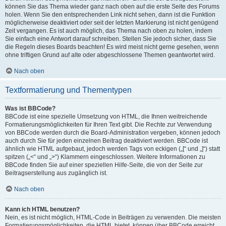
können Sie das Thema wieder ganz nach oben auf die erste Seite des Forums
holen. Wenn Sie den entsprechenden Link nicht sehen, dann ist die Funktion
möglicherweise deaktiviert oder seit der letzten Markierung ist nicht genügend
Zeit vergangen. Es ist auch möglich, das Thema nach oben zu holen, indem
Sie einfach eine Antwort darauf schreiben. Stellen Sie jedoch sicher, dass Sie
die Regeln dieses Boards beachten! Es wird meist nicht gerne gesehen, wenn
ohne triftigen Grund auf alte oder abgeschlossene Themen geantwortet wird.
Nach oben
Textformatierung und Thementypen
Was ist BBCode?
BBCode ist eine spezielle Umsetzung von HTML, die Ihnen weitreichende
Formatierungsmöglichkeiten für Ihren Text gibt. Die Rechte zur Verwendung
von BBCode werden durch die Board-Administration vergeben, können jedoch
auch durch Sie für jeden einzelnen Beitrag deaktiviert werden. BBCode ist
ähnlich wie HTML aufgebaut, jedoch werden Tags von eckigen („[“ und „]“) statt
spitzen („<“ und „>“) Klammern eingeschlossen. Weitere Informationen zu
BBCode finden Sie auf einer speziellen Hilfe-Seite, die von der Seite zur
Beitragserstellung aus zugänglich ist.
Nach oben
Kann ich HTML benutzen?
Nein, es ist nicht möglich, HTML-Code in Beiträgen zu verwenden. Die meisten
Formatierungsmöglichkeiten, die HTML bietet, können über BBCode erreicht