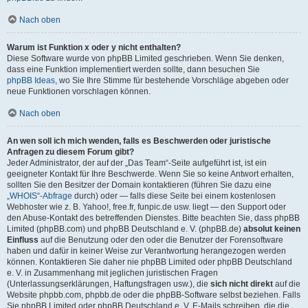
Nach oben
Warum ist Funktion x oder y nicht enthalten?
Diese Software wurde von phpBB Limited geschrieben. Wenn Sie denken,
dass eine Funktion implementiert werden sollte, dann besuchen Sie
phpBB Ideas
, wo Sie Ihre Stimme für bestehende Vorschläge abgeben oder
neue Funktionen vorschlagen können.
Nach oben
An wen soll ich mich wenden, falls es Beschwerden oder juristische
Anfragen zu diesem Forum gibt?
Jeder Administrator, der auf der „Das Team“-Seite aufgeführt ist, ist ein
geeigneter Kontakt für Ihre Beschwerde. Wenn Sie so keine Antwort erhalten,
sollten Sie den Besitzer der Domain kontaktieren (führen Sie dazu eine
„WHOIS“-Abfrage
durch) oder — falls diese Seite bei einem kostenlosen
Webhoster wie z. B. Yahoo!, free.fr, funpic.de usw. liegt — den Support oder
den Abuse-Kontakt des betreffenden Dienstes. Bitte beachten Sie, dass phpBB
Limited (phpBB.com) und phpBB Deutschland e. V. (phpBB.de)
absolut keinen
Einfluss
auf die Benutzung oder den oder die Benutzer der Forensoftware
haben und dafür in keiner Weise zur Verantwortung herangezogen werden
können. Kontaktieren Sie daher nie phpBB Limited oder phpBB Deutschland
e. V. in Zusammenhang mit jeglichen juristischen Fragen
(Unterlassungserklärungen, Haftungsfragen usw.), die
sich nicht direkt
auf die
Website phpbb.com, phpbb.de oder die phpBB-Software selbst beziehen. Falls
Sie phpBB Limited oder phpBB Deutschland e. V. E-Mails schreiben, die die