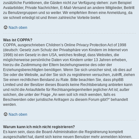
zusätzliche Funktionen, die Gästen nicht zur Verfügung stehen: zum Beispiel
Avatarbilder, Private Nachrichten, E-Mail-Versand an andere Mitglieder, Beitritt
zu Benutzergruppen und so weiter. Wir empfehlen Ihnen eine Anmeldung, da
sie schnell erledigt ist und Ihnen zahlreiche Vorteile bietet.
Nach oben
Was ist COPPA?
COPPA, ausgeschrieben Children’s Online Privacy Protection Act of 1998
(deutsch: Gesetz zum Schutz der Privatsphäre von Kindern im Internet von
1998) ist ein Gesetz in den USA, welches festlegt, dass Websites, die
möglicherweise persönliche Daten von Kindern unter 13 Jahren erheben,
hierzu die Zustimmung der Eltern beziehungsweise des oder der
Erziehungsberechtigten benötigen. Wenn Sie sich unsicher sind, ob dies auf
Sie oder die Website, auf der Sie sich zu registrieren versuchen, zutrifft, ziehen
Sie einen rechtlichen Beistand zu Rate. Bitte beachten Sie, dass phpBB
Limited und der Besitzer dieses Boards keine Rechtsberatung anbieten kann
und nicht die Anlaufstelle für Rechtsangelegenheiten jeglicher Art ist; außer
solchen, die unter der Frage „An wen soll ich mich wenden, falls es
Beschwerden oder juristische Anfragen zu diesem Forum gibt?“ behandelt
werden.
Nach oben
Warum kann ich mich nicht registrieren?
Es kann sein, dass die Board-Administration die Registrierung komplett
ausgeschaltet hat, damit sich keine neuen Benutzer mehr anmelden können.