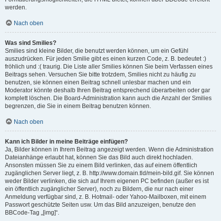
werden.
Nach oben
Was sind Smilies?
Smilies sind kleine Bilder, die benutzt werden können, um ein Gefühl
auszudrücken. Für jeden Smilie gibt es einen kurzen Code, z. B. bedeutet :)
fröhlich und :( traurig. Die Liste aller Smilies können Sie beim Verfassen eines
Beitrags sehen. Versuchen Sie bitte trotzdem, Smilies nicht zu häufig zu
benutzen, sie können einen Beitrag schnell unlesbar machen und ein
Moderator könnte deshalb Ihren Beitrag entsprechend überarbeiten oder gar
komplett löschen. Die Board-Administration kann auch die Anzahl der Smilies
begrenzen, die Sie in einem Beitrag benutzen können.
Nach oben
Kann ich Bilder in meine Beiträge einfügen?
Ja, Bilder können in Ihrem Beitrag angezeigt werden. Wenn die Administration
Dateianhänge erlaubt hat, können Sie das Bild auch direkt hochladen.
Ansonsten müssen Sie zu einem Bild verlinken, das auf einem öffentlich
zugänglichen Server liegt, z. B. http://www.domain.tld/mein-bild.gif. Sie können
weder Bilder verlinken, die sich auf Ihrem eigenen PC befinden (außer es ist
ein öffentlich zugänglicher Server), noch zu Bildern, die nur nach einer
Anmeldung verfügbar sind, z. B. Hotmail- oder Yahoo-Mailboxen, mit einem
Passwort geschützte Seiten usw. Um das Bild anzuzeigen, benutze den
BBCode-Tag „[img]“.