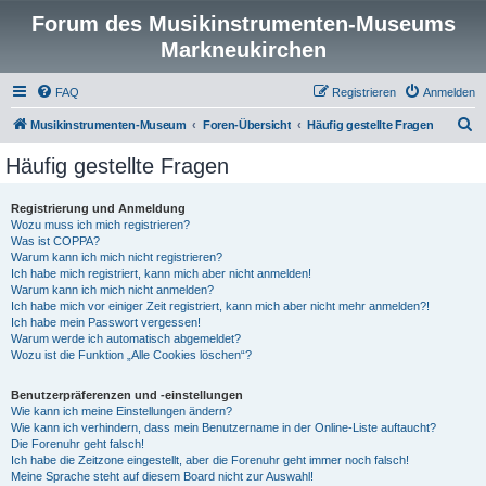
Forum des Musikinstrumenten-Museums
Markneukirchen
FAQ
Registrieren
Anmelden
S
Musikinstrumenten-Museum
Foren-Übersicht
Häufig gestellte Fragen
u
Häufig gestellte Fragen
c
h
Registrierung und Anmeldung
Wozu muss ich mich registrieren?
e
Was ist COPPA?
Warum kann ich mich nicht registrieren?
Ich habe mich registriert, kann mich aber nicht anmelden!
Warum kann ich mich nicht anmelden?
Ich habe mich vor einiger Zeit registriert, kann mich aber nicht mehr anmelden?!
Ich habe mein Passwort vergessen!
Warum werde ich automatisch abgemeldet?
Wozu ist die Funktion „Alle Cookies löschen“?
Benutzerpräferenzen und -einstellungen
Wie kann ich meine Einstellungen ändern?
Wie kann ich verhindern, dass mein Benutzername in der Online-Liste auftaucht?
Die Forenuhr geht falsch!
Ich habe die Zeitzone eingestellt, aber die Forenuhr geht immer noch falsch!
Meine Sprache steht auf diesem Board nicht zur Auswahl!