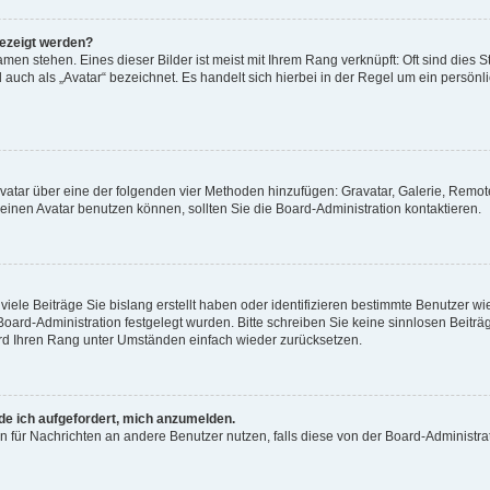
gezeigt werden?
men stehen. Eines dieser Bilder ist meist mit Ihrem Rang verknüpft: Oft sind dies S
auch als „Avatar“ bezeichnet. Es handelt sich hierbei in der Regel um ein persönl
 Avatar über eine der folgenden vier Methoden hinzufügen: Gravatar, Galerie, Rem
inen Avatar benutzen können, sollten Sie die Board-Administration kontaktieren.
iele Beiträge Sie bislang erstellt haben oder identifizieren bestimmte Benutzer
 Board-Administration festgelegt wurden. Bitte schreiben Sie keine sinnlosen Beit
wird Ihren Rang unter Umständen einfach wieder zurücksetzen.
rde ich aufgefordert, mich anzumelden.
ion für Nachrichten an andere Benutzer nutzen, falls diese von der Board-Administ