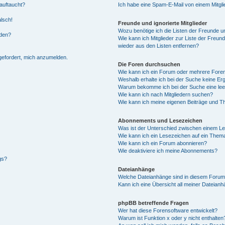
auftaucht?
Ich habe eine Spam-E-Mail von einem Mitgli
alsch!
Freunde und ignorierte Mitglieder
Wozu benötige ich die Listen der Freunde un
rden?
Wie kann ich Mitglieder zur Liste der Freund
wieder aus den Listen entfernen?
fgefordert, mich anzumelden.
Die Foren durchsuchen
Wie kann ich ein Forum oder mehrere For
Weshalb erhalte ich bei der Suche keine Er
Warum bekomme ich bei der Suche eine lee
Wie kann ich nach Mitgliedern suchen?
Wie kann ich meine eigenen Beiträge und T
Abonnements und Lesezeichen
Was ist der Unterschied zwischen einem L
Wie kann ich ein Lesezeichen auf ein Them
Wie kann ich ein Forum abonnieren?
Wie deaktiviere ich meine Abonnements?
gs?
Dateianhänge
Welche Dateianhänge sind in diesem Forum
Kann ich eine Übersicht all meiner Dateian
phpBB betreffende Fragen
Wer hat diese Forensoftware entwickelt?
Warum ist Funktion x oder y nicht enthalten