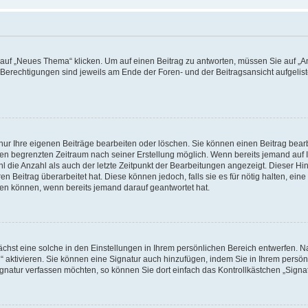
f „Neues Thema“ klicken. Um auf einen Beitrag zu antworten, müssen Sie auf „Ant
e Berechtigungen sind jeweils am Ende der Foren- und der Beitragsansicht aufgeliste
nur Ihre eigenen Beiträge bearbeiten oder löschen. Sie können einen Beitrag bear
nen begrenzten Zeitraum nach seiner Erstellung möglich. Wenn bereits jemand auf Ih
 die Anzahl als auch der letzte Zeitpunkt der Bearbeitungen angezeigt. Dieser Hi
 Beitrag überarbeitet hat. Diese können jedoch, falls sie es für nötig halten, eine 
hen können, wenn bereits jemand darauf geantwortet hat.
hst eine solche in den Einstellungen in Ihrem persönlichen Bereich entwerfen. Na
 aktivieren. Sie können eine Signatur auch hinzufügen, indem Sie in Ihrem persö
gnatur verfassen möchten, so können Sie dort einfach das Kontrollkästchen „Signa