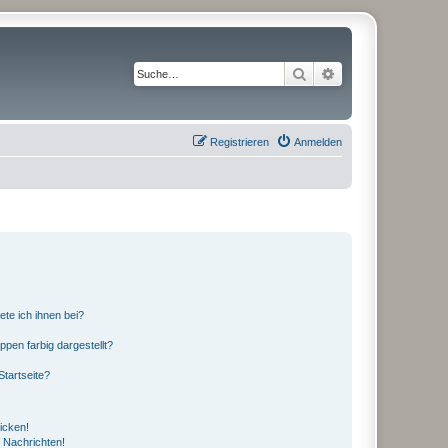
Suche
Erweiterte Suche
Registrieren
Anmelden
ete ich ihnen bei?
en farbig dargestellt?
tartseite?
icken!
 Nachrichten!