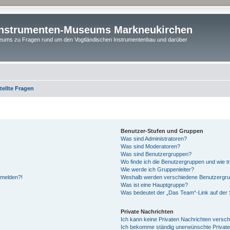
instrumenten-Museums Markneukirchen
ums zu Fragen rund um den Vogtländischen Instrumentenbau und darüber
tellte Fragen
Benutzer-Stufen und Gruppen
Was sind Administratoren?
Was sind Moderatoren?
Was sind Benutzergruppen?
Wo finde ich die Benutzergruppen und wie tr
Wie werde ich Gruppenleiter?
anmelden?!
Weshalb werden verschiedene Benutzergrupp
Was ist eine Hauptgruppe?
Was bedeutet der „Das Team“-Link auf der S
Private Nachrichten
Ich kann keine Privaten Nachrichten versch
Ich bekomme ständig unerwünschte Private