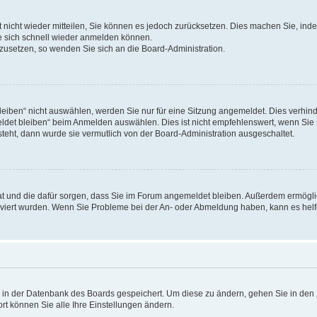
rt nicht wieder mitteilen, Sie können es jedoch zurücksetzen. Dies machen Sie, in
e sich schnell wieder anmelden können.
ckzusetzen, so wenden Sie sich an die Board-Administration.
ben“ nicht auswählen, werden Sie nur für eine Sitzung angemeldet. Dies verhinde
et bleiben“ beim Anmelden auswählen. Dies ist nicht empfehlenswert, wenn Sie s
steht, dann wurde sie vermutlich von der Board-Administration ausgeschaltet.
 hat und die dafür sorgen, dass Sie im Forum angemeldet bleiben. Außerdem ermögl
ktiviert wurden. Wenn Sie Probleme bei der An- oder Abmeldung haben, kann es hel
en in der Datenbank des Boards gespeichert. Um diese zu ändern, gehen Sie in den 
rt können Sie alle Ihre Einstellungen ändern.