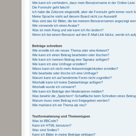
Wie kann ich verhindern, dass mein Benutzername in der Online-Liste 
Die Forenuhr geht falsch!
Ich habe die Zeitzone eingestellt, aber die Forenuhr geht immer noch f
Meine Sprache steht auf diesem Board nicht zur Auswahl!
Was sind das für Bilder, die bei meinem Benutzernamen angezeigt we
Wie verwende ich einen Avatar?
Was ist mein Rang und wie kann ich ihn ändern?
Wenn ich bei einem Benutzer auf den E-Mail-Link klicke, werde ich au
Beiträge schreiben
Wie erstelle ich ein neues Thema oder eine Antwort?
Wie kann ich einen Beitrag bearbeiten oder löschen?
Wie kann ich meinem Beitrag eine Signatur anfügen?
Wie kann ich eine Umfrage erstellen?
Wieso kann ich nicht mehr Antwortmöglichkeiten erstellen?
Wie bearbeite oder lösche ich eine Umfrage?
Warum kann ich auf bestimmte Foren nicht zugreifen?
Weshalb kann ich keine Dateianhänge anfügen?
Weshalb wurde ich verwarnt?
Wie kann ich Beiträge den Moderatoren melden?
Was bewirkt die „Speichern“-Schaltfläche beim Schreiben eines Beitra
Warum muss mein Beitrag erst freigegeben werden?
Wie markiere ich ein Thema als neu?
Textformatierung und Thementypen
Was ist BBCode?
Kann ich HTML benutzen?
Was sind Smilies?
Kann ich Bilder in meine Beiträge einfügen?