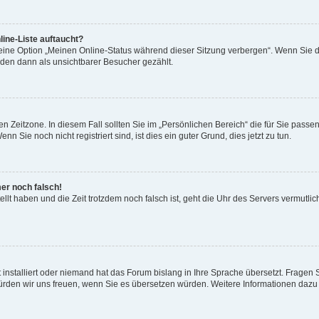
ine-Liste auftaucht?
 eine Option „Meinen Online-Status während dieser Sitzung verbergen“. Wenn Sie d
rden dann als unsichtbarer Besucher gezählt.
n Zeitzone. In diesem Fall sollten Sie im „Persönlichen Bereich“ die für Sie passend
 Sie noch nicht registriert sind, ist dies ein guter Grund, dies jetzt zu tun.
mer noch falsch!
ellt haben und die Zeit trotzdem noch falsch ist, geht die Uhr des Servers vermutlic
 installiert oder niemand hat das Forum bislang in Ihre Sprache übersetzt. Fragen 
t, würden wir uns freuen, wenn Sie es übersetzen würden. Weitere Informationen da