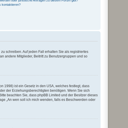
hwerden oder juristische Anfragen zu diesem Forum gibt?
s kontaktieren?
u schreiben. Auf jeden Fall erhalten Sie als registriertes
 an andere Mitglieder, Beitritt zu Benutzergruppen und so
n 1998) ist ein Gesetz in den USA, welches festlegt, dass
der der Erziehungsberechtigten benötigen. Wenn Sie sich
e. Bitte beachten Sie, dass phpBB Limited und der Besitzer dieses
Frage „An wen soll ich mich wenden, falls es Beschwerden oder