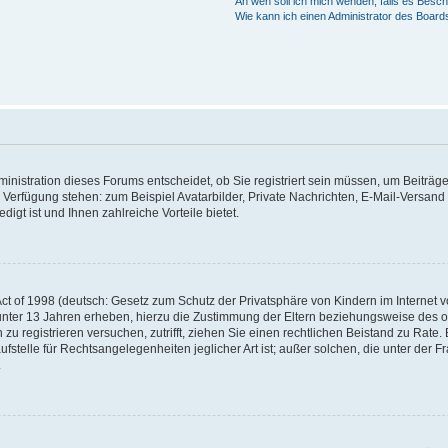
An wen soll ich mich wenden, falls es Besc
Wie kann ich einen Administrator des Board
nistration dieses Forums entscheidet, ob Sie registriert sein müssen, um Beiträge z
ur Verfügung stehen: zum Beispiel Avatarbilder, Private Nachrichten, E-Mail-Versand
igt ist und Ihnen zahlreiche Vorteile bietet.
t of 1998 (deutsch: Gesetz zum Schutz der Privatsphäre von Kindern im Internet vo
unter 13 Jahren erheben, hierzu die Zustimmung der Eltern beziehungsweise des o
h zu registrieren versuchen, zutrifft, ziehen Sie einen rechtlichen Beistand zu Rat
stelle für Rechtsangelegenheiten jeglicher Art ist; außer solchen, die unter der 
.