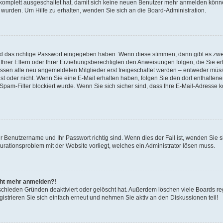
 komplett ausgeschaltet hat, damit sich keine neuen Benutzer mehr anmelden könne
 wurden. Um Hilfe zu erhalten, wenden Sie sich an die Board-Administration.
nd das richtige Passwort eingegeben haben. Wenn diese stimmen, dann gibt es zw
Ihrer Eltern oder Ihrer Erziehungsberechtigten den Anweisungen folgen, die Sie erh
üssen alle neu angemeldeten Mitglieder erst freigeschaltet werden – entweder müsse
 ist oder nicht. Wenn Sie eine E-Mail erhalten haben, folgen Sie den dort enthalte
pam-Filter blockiert wurde. Wenn Sie sich sicher sind, dass Ihre E-Mail-Adresse 
hr Benutzername und Ihr Passwort richtig sind. Wenn dies der Fall ist, wenden Sie
gurationsproblem mit der Website vorliegt, welches ein Administrator lösen muss.
icht mehr anmelden?!
schieden Gründen deaktiviert oder gelöscht hat. Außerdem löschen viele Boards reg
strieren Sie sich einfach erneut und nehmen Sie aktiv an den Diskussionen teil!