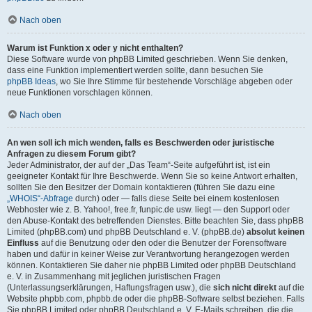
Nach oben
Warum ist Funktion x oder y nicht enthalten?
Diese Software wurde von phpBB Limited geschrieben. Wenn Sie denken,
dass eine Funktion implementiert werden sollte, dann besuchen Sie
phpBB Ideas
, wo Sie Ihre Stimme für bestehende Vorschläge abgeben oder
neue Funktionen vorschlagen können.
Nach oben
An wen soll ich mich wenden, falls es Beschwerden oder juristische
Anfragen zu diesem Forum gibt?
Jeder Administrator, der auf der „Das Team“-Seite aufgeführt ist, ist ein
geeigneter Kontakt für Ihre Beschwerde. Wenn Sie so keine Antwort erhalten,
sollten Sie den Besitzer der Domain kontaktieren (führen Sie dazu eine
„WHOIS“-Abfrage
durch) oder — falls diese Seite bei einem kostenlosen
Webhoster wie z. B. Yahoo!, free.fr, funpic.de usw. liegt — den Support oder
den Abuse-Kontakt des betreffenden Dienstes. Bitte beachten Sie, dass phpBB
Limited (phpBB.com) und phpBB Deutschland e. V. (phpBB.de)
absolut keinen
Einfluss
auf die Benutzung oder den oder die Benutzer der Forensoftware
haben und dafür in keiner Weise zur Verantwortung herangezogen werden
können. Kontaktieren Sie daher nie phpBB Limited oder phpBB Deutschland
e. V. in Zusammenhang mit jeglichen juristischen Fragen
(Unterlassungserklärungen, Haftungsfragen usw.), die
sich nicht direkt
auf die
Website phpbb.com, phpbb.de oder die phpBB-Software selbst beziehen. Falls
Sie phpBB Limited oder phpBB Deutschland e. V. E-Mails schreiben, die die