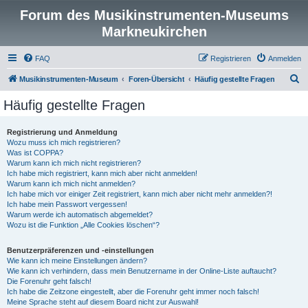
Forum des Musikinstrumenten-Museums
Markneukirchen
FAQ
Registrieren
Anmelden
S
Musikinstrumenten-Museum
Foren-Übersicht
Häufig gestellte Fragen
u
Häufig gestellte Fragen
c
h
Registrierung und Anmeldung
Wozu muss ich mich registrieren?
e
Was ist COPPA?
Warum kann ich mich nicht registrieren?
Ich habe mich registriert, kann mich aber nicht anmelden!
Warum kann ich mich nicht anmelden?
Ich habe mich vor einiger Zeit registriert, kann mich aber nicht mehr anmelden?!
Ich habe mein Passwort vergessen!
Warum werde ich automatisch abgemeldet?
Wozu ist die Funktion „Alle Cookies löschen“?
Benutzerpräferenzen und -einstellungen
Wie kann ich meine Einstellungen ändern?
Wie kann ich verhindern, dass mein Benutzername in der Online-Liste auftaucht?
Die Forenuhr geht falsch!
Ich habe die Zeitzone eingestellt, aber die Forenuhr geht immer noch falsch!
Meine Sprache steht auf diesem Board nicht zur Auswahl!