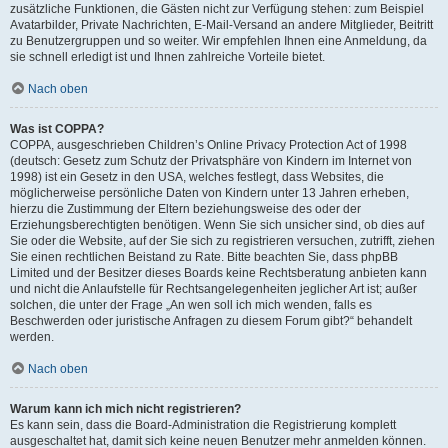
zusätzliche Funktionen, die Gästen nicht zur Verfügung stehen: zum Beispiel
Avatarbilder, Private Nachrichten, E-Mail-Versand an andere Mitglieder, Beitritt
zu Benutzergruppen und so weiter. Wir empfehlen Ihnen eine Anmeldung, da
sie schnell erledigt ist und Ihnen zahlreiche Vorteile bietet.
Nach oben
Was ist COPPA?
COPPA, ausgeschrieben Children’s Online Privacy Protection Act of 1998
(deutsch: Gesetz zum Schutz der Privatsphäre von Kindern im Internet von
1998) ist ein Gesetz in den USA, welches festlegt, dass Websites, die
möglicherweise persönliche Daten von Kindern unter 13 Jahren erheben,
hierzu die Zustimmung der Eltern beziehungsweise des oder der
Erziehungsberechtigten benötigen. Wenn Sie sich unsicher sind, ob dies auf
Sie oder die Website, auf der Sie sich zu registrieren versuchen, zutrifft, ziehen
Sie einen rechtlichen Beistand zu Rate. Bitte beachten Sie, dass phpBB
Limited und der Besitzer dieses Boards keine Rechtsberatung anbieten kann
und nicht die Anlaufstelle für Rechtsangelegenheiten jeglicher Art ist; außer
solchen, die unter der Frage „An wen soll ich mich wenden, falls es
Beschwerden oder juristische Anfragen zu diesem Forum gibt?“ behandelt
werden.
Nach oben
Warum kann ich mich nicht registrieren?
Es kann sein, dass die Board-Administration die Registrierung komplett
ausgeschaltet hat, damit sich keine neuen Benutzer mehr anmelden können.