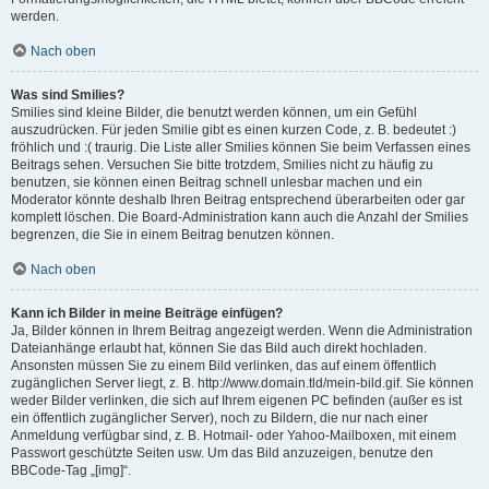
werden.
Nach oben
Was sind Smilies?
Smilies sind kleine Bilder, die benutzt werden können, um ein Gefühl
auszudrücken. Für jeden Smilie gibt es einen kurzen Code, z. B. bedeutet :)
fröhlich und :( traurig. Die Liste aller Smilies können Sie beim Verfassen eines
Beitrags sehen. Versuchen Sie bitte trotzdem, Smilies nicht zu häufig zu
benutzen, sie können einen Beitrag schnell unlesbar machen und ein
Moderator könnte deshalb Ihren Beitrag entsprechend überarbeiten oder gar
komplett löschen. Die Board-Administration kann auch die Anzahl der Smilies
begrenzen, die Sie in einem Beitrag benutzen können.
Nach oben
Kann ich Bilder in meine Beiträge einfügen?
Ja, Bilder können in Ihrem Beitrag angezeigt werden. Wenn die Administration
Dateianhänge erlaubt hat, können Sie das Bild auch direkt hochladen.
Ansonsten müssen Sie zu einem Bild verlinken, das auf einem öffentlich
zugänglichen Server liegt, z. B. http://www.domain.tld/mein-bild.gif. Sie können
weder Bilder verlinken, die sich auf Ihrem eigenen PC befinden (außer es ist
ein öffentlich zugänglicher Server), noch zu Bildern, die nur nach einer
Anmeldung verfügbar sind, z. B. Hotmail- oder Yahoo-Mailboxen, mit einem
Passwort geschützte Seiten usw. Um das Bild anzuzeigen, benutze den
BBCode-Tag „[img]“.