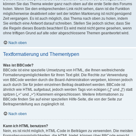
können Sie das Thema wieder ganz nach oben auf die erste Seite des Forums
holen. Wenn Sie den entsprechenden Link nicht sehen, dann ist die Funktion
möglicherweise deaktiviert oder seit der letzten Markierung ist nicht genügend
Zeit vergangen. Es ist auch möglich, das Thema nach oben zu holen, indem
Sie einfach eine Antwort darauf schreiben. Stellen Sie jedoch sicher, dass Sie
die Regeln dieses Boards beachten! Es wird meist nicht gerne gesehen, wenn
ohne triftigen Grund auf alte oder abgeschlossene Themen geantwortet wird.
Nach oben
Textformatierung und Thementypen
Was ist BBCode?
BBCode ist eine spezielle Umsetzung von HTML, die Ihnen weitreichende
Formatierungsmöglichkeiten für Ihren Text gibt. Die Rechte zur Verwendung
von BBCode werden durch die Board-Administration vergeben, können jedoch
auch durch Sie für jeden einzelnen Beitrag deaktiviert werden. BBCode ist
ähnlich wie HTML aufgebaut, jedoch werden Tags von eckigen („[“ und „]“) statt
spitzen („<“ und „>“) Klammern eingeschlossen. Weitere Informationen zu
BBCode finden Sie auf einer speziellen Hilfe-Seite, die von der Seite zur
Beitragserstellung aus zugänglich ist.
Nach oben
Kann ich HTML benutzen?
Nein, es ist nicht möglich, HTML-Code in Beiträgen zu verwenden. Die meisten
Formatierungsmöglichkeiten, die HTML bietet, können über BBCode erreicht