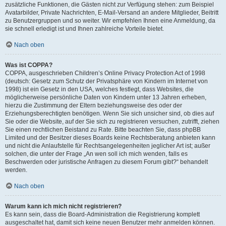
zusätzliche Funktionen, die Gästen nicht zur Verfügung stehen: zum Beispiel
Avatarbilder, Private Nachrichten, E-Mail-Versand an andere Mitglieder, Beitritt
zu Benutzergruppen und so weiter. Wir empfehlen Ihnen eine Anmeldung, da
sie schnell erledigt ist und Ihnen zahlreiche Vorteile bietet.
Nach oben
Was ist COPPA?
COPPA, ausgeschrieben Children’s Online Privacy Protection Act of 1998
(deutsch: Gesetz zum Schutz der Privatsphäre von Kindern im Internet von
1998) ist ein Gesetz in den USA, welches festlegt, dass Websites, die
möglicherweise persönliche Daten von Kindern unter 13 Jahren erheben,
hierzu die Zustimmung der Eltern beziehungsweise des oder der
Erziehungsberechtigten benötigen. Wenn Sie sich unsicher sind, ob dies auf
Sie oder die Website, auf der Sie sich zu registrieren versuchen, zutrifft, ziehen
Sie einen rechtlichen Beistand zu Rate. Bitte beachten Sie, dass phpBB
Limited und der Besitzer dieses Boards keine Rechtsberatung anbieten kann
und nicht die Anlaufstelle für Rechtsangelegenheiten jeglicher Art ist; außer
solchen, die unter der Frage „An wen soll ich mich wenden, falls es
Beschwerden oder juristische Anfragen zu diesem Forum gibt?“ behandelt
werden.
Nach oben
Warum kann ich mich nicht registrieren?
Es kann sein, dass die Board-Administration die Registrierung komplett
ausgeschaltet hat, damit sich keine neuen Benutzer mehr anmelden können.