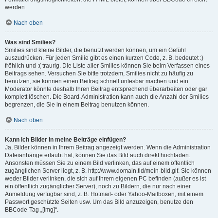
werden.
Nach oben
Was sind Smilies?
Smilies sind kleine Bilder, die benutzt werden können, um ein Gefühl
auszudrücken. Für jeden Smilie gibt es einen kurzen Code, z. B. bedeutet :)
fröhlich und :( traurig. Die Liste aller Smilies können Sie beim Verfassen eines
Beitrags sehen. Versuchen Sie bitte trotzdem, Smilies nicht zu häufig zu
benutzen, sie können einen Beitrag schnell unlesbar machen und ein
Moderator könnte deshalb Ihren Beitrag entsprechend überarbeiten oder gar
komplett löschen. Die Board-Administration kann auch die Anzahl der Smilies
begrenzen, die Sie in einem Beitrag benutzen können.
Nach oben
Kann ich Bilder in meine Beiträge einfügen?
Ja, Bilder können in Ihrem Beitrag angezeigt werden. Wenn die Administration
Dateianhänge erlaubt hat, können Sie das Bild auch direkt hochladen.
Ansonsten müssen Sie zu einem Bild verlinken, das auf einem öffentlich
zugänglichen Server liegt, z. B. http://www.domain.tld/mein-bild.gif. Sie können
weder Bilder verlinken, die sich auf Ihrem eigenen PC befinden (außer es ist
ein öffentlich zugänglicher Server), noch zu Bildern, die nur nach einer
Anmeldung verfügbar sind, z. B. Hotmail- oder Yahoo-Mailboxen, mit einem
Passwort geschützte Seiten usw. Um das Bild anzuzeigen, benutze den
BBCode-Tag „[img]“.