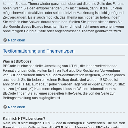
können Sie das Thema wieder ganz nach oben auf die erste Seite des Forums
holen. Wenn Sie den entsprechenden Link nicht sehen, dann ist die Funktion
möglicherweise deaktiviert oder seit der letzten Markierung ist nicht genügend
Zeit vergangen. Es ist auch möglich, das Thema nach oben zu holen, indem
Sie einfach eine Antwort darauf schreiben. Stellen Sie jedoch sicher, dass Sie
die Regeln dieses Boards beachten! Es wird meist nicht gerne gesehen, wenn
ohne triftigen Grund auf alte oder abgeschlossene Themen geantwortet wird.
Nach oben
Textformatierung und Thementypen
Was ist BBCode?
BBCode ist eine spezielle Umsetzung von HTML, die Ihnen weitreichende
Formatierungsmöglichkeiten für Ihren Text gibt. Die Rechte zur Verwendung
von BBCode werden durch die Board-Administration vergeben, können jedoch
auch durch Sie für jeden einzelnen Beitrag deaktiviert werden. BBCode ist
ähnlich wie HTML aufgebaut, jedoch werden Tags von eckigen („[“ und „]“) statt
spitzen („<“ und „>“) Klammern eingeschlossen. Weitere Informationen zu
BBCode finden Sie auf einer speziellen Hilfe-Seite, die von der Seite zur
Beitragserstellung aus zugänglich ist.
Nach oben
Kann ich HTML benutzen?
Nein, es ist nicht möglich, HTML-Code in Beiträgen zu verwenden. Die meisten
Formatierungsmöglichkeiten, die HTML bietet, können über BBCode erreicht