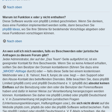
Nach oben
Warum ist Funktion x oder y nicht enthalten?
Diese Software wurde von phpBB Limited geschrieben. Wenn Sie denken,
dass eine Funktion implementiert werden sollte, dann besuchen Sie
phpBB Ideas
, wo Sie Ihre Stimme für bestehende Vorschläge abgeben oder
neue Funktionen vorschlagen können.
Nach oben
An wen soll ich mich wenden, falls es Beschwerden oder juristische
Anfragen zu diesem Forum gibt?
Jeder Administrator, der auf der „Das Team“-Seite aufgeführt ist, ist ein
geeigneter Kontakt für Ihre Beschwerde. Wenn Sie so keine Antwort erhalten,
sollten Sie den Besitzer der Domain kontaktieren (führen Sie dazu eine
„WHOIS“-Abfrage
durch) oder — falls diese Seite bei einem kostenlosen
Webhoster wie z. B. Yahoo!, free.fr, funpic.de usw. liegt — den Support oder
den Abuse-Kontakt des betreffenden Dienstes. Bitte beachten Sie, dass phpBB
Limited (phpBB.com) und phpBB Deutschland e. V. (phpBB.de)
absolut keinen
Einfluss
auf die Benutzung oder den oder die Benutzer der Forensoftware
haben und dafür in keiner Weise zur Verantwortung herangezogen werden
können. Kontaktieren Sie daher nie phpBB Limited oder phpBB Deutschland
e. V. in Zusammenhang mit jeglichen juristischen Fragen
(Unterlassungserklärungen, Haftungsfragen usw.), die
sich nicht direkt
auf die
Website phpbb.com, phpbb.de oder die phpBB-Software selbst beziehen. Falls
Sie phpBB Limited oder phpBB Deutschland e. V. E-Mails schreiben, die die