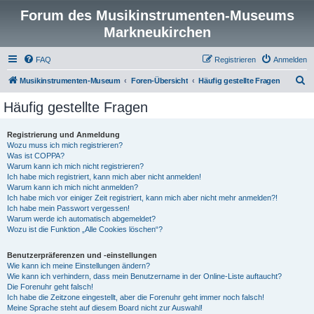
Forum des Musikinstrumenten-Museums
Markneukirchen
FAQ
Registrieren
Anmelden
S
Musikinstrumenten-Museum
Foren-Übersicht
Häufig gestellte Fragen
u
Häufig gestellte Fragen
c
h
Registrierung und Anmeldung
Wozu muss ich mich registrieren?
e
Was ist COPPA?
Warum kann ich mich nicht registrieren?
Ich habe mich registriert, kann mich aber nicht anmelden!
Warum kann ich mich nicht anmelden?
Ich habe mich vor einiger Zeit registriert, kann mich aber nicht mehr anmelden?!
Ich habe mein Passwort vergessen!
Warum werde ich automatisch abgemeldet?
Wozu ist die Funktion „Alle Cookies löschen“?
Benutzerpräferenzen und -einstellungen
Wie kann ich meine Einstellungen ändern?
Wie kann ich verhindern, dass mein Benutzername in der Online-Liste auftaucht?
Die Forenuhr geht falsch!
Ich habe die Zeitzone eingestellt, aber die Forenuhr geht immer noch falsch!
Meine Sprache steht auf diesem Board nicht zur Auswahl!