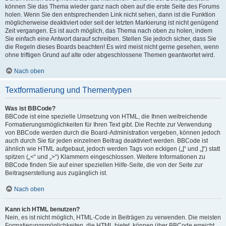
können Sie das Thema wieder ganz nach oben auf die erste Seite des Forums
holen. Wenn Sie den entsprechenden Link nicht sehen, dann ist die Funktion
möglicherweise deaktiviert oder seit der letzten Markierung ist nicht genügend
Zeit vergangen. Es ist auch möglich, das Thema nach oben zu holen, indem
Sie einfach eine Antwort darauf schreiben. Stellen Sie jedoch sicher, dass Sie
die Regeln dieses Boards beachten! Es wird meist nicht gerne gesehen, wenn
ohne triftigen Grund auf alte oder abgeschlossene Themen geantwortet wird.
Nach oben
Textformatierung und Thementypen
Was ist BBCode?
BBCode ist eine spezielle Umsetzung von HTML, die Ihnen weitreichende
Formatierungsmöglichkeiten für Ihren Text gibt. Die Rechte zur Verwendung
von BBCode werden durch die Board-Administration vergeben, können jedoch
auch durch Sie für jeden einzelnen Beitrag deaktiviert werden. BBCode ist
ähnlich wie HTML aufgebaut, jedoch werden Tags von eckigen („[“ und „]“) statt
spitzen („<“ und „>“) Klammern eingeschlossen. Weitere Informationen zu
BBCode finden Sie auf einer speziellen Hilfe-Seite, die von der Seite zur
Beitragserstellung aus zugänglich ist.
Nach oben
Kann ich HTML benutzen?
Nein, es ist nicht möglich, HTML-Code in Beiträgen zu verwenden. Die meisten
Formatierungsmöglichkeiten, die HTML bietet, können über BBCode erreicht