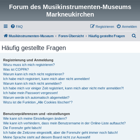
Forum des Musikinstrumenten-Museums
Markneukirchen
FAQ
Registrieren
Anmelden
S
Musikinstrumenten-Museum
Foren-Übersicht
Häufig gestellte Fragen
u
Häufig gestellte Fragen
c
h
Registrierung und Anmeldung
Wozu muss ich mich registrieren?
e
Was ist COPPA?
Warum kann ich mich nicht registrieren?
Ich habe mich registriert, kann mich aber nicht anmelden!
Warum kann ich mich nicht anmelden?
Ich habe mich vor einiger Zeit registriert, kann mich aber nicht mehr anmelden?!
Ich habe mein Passwort vergessen!
Warum werde ich automatisch abgemeldet?
Wozu ist die Funktion „Alle Cookies löschen“?
Benutzerpräferenzen und -einstellungen
Wie kann ich meine Einstellungen ändern?
Wie kann ich verhindern, dass mein Benutzername in der Online-Liste auftaucht?
Die Forenuhr geht falsch!
Ich habe die Zeitzone eingestellt, aber die Forenuhr geht immer noch falsch!
Meine Sprache steht auf diesem Board nicht zur Auswahl!