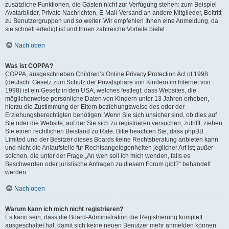
zusätzliche Funktionen, die Gästen nicht zur Verfügung stehen: zum Beispiel
Avatarbilder, Private Nachrichten, E-Mail-Versand an andere Mitglieder, Beitritt
zu Benutzergruppen und so weiter. Wir empfehlen Ihnen eine Anmeldung, da
sie schnell erledigt ist und Ihnen zahlreiche Vorteile bietet.
Nach oben
Was ist COPPA?
COPPA, ausgeschrieben Children’s Online Privacy Protection Act of 1998
(deutsch: Gesetz zum Schutz der Privatsphäre von Kindern im Internet von
1998) ist ein Gesetz in den USA, welches festlegt, dass Websites, die
möglicherweise persönliche Daten von Kindern unter 13 Jahren erheben,
hierzu die Zustimmung der Eltern beziehungsweise des oder der
Erziehungsberechtigten benötigen. Wenn Sie sich unsicher sind, ob dies auf
Sie oder die Website, auf der Sie sich zu registrieren versuchen, zutrifft, ziehen
Sie einen rechtlichen Beistand zu Rate. Bitte beachten Sie, dass phpBB
Limited und der Besitzer dieses Boards keine Rechtsberatung anbieten kann
und nicht die Anlaufstelle für Rechtsangelegenheiten jeglicher Art ist; außer
solchen, die unter der Frage „An wen soll ich mich wenden, falls es
Beschwerden oder juristische Anfragen zu diesem Forum gibt?“ behandelt
werden.
Nach oben
Warum kann ich mich nicht registrieren?
Es kann sein, dass die Board-Administration die Registrierung komplett
ausgeschaltet hat, damit sich keine neuen Benutzer mehr anmelden können.