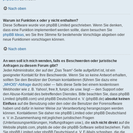
Nach oben
Warum ist Funktion x oder y nicht enthalten?
Diese Software wurde von phpBB Limited geschrieben. Wenn Sie denken,
dass eine Funktion implementiert werden sollte, dann besuchen Sie
phpBB Ideas
, wo Sie Ihre Stimme für bestehende Vorschläge abgeben oder
neue Funktionen vorschlagen können.
Nach oben
An wen soll ich mich wenden, falls es Beschwerden oder juristische
Anfragen zu diesem Forum gibt?
Jeder Administrator, der auf der „Das Team“-Seite aufgeführt ist, ist ein
geeigneter Kontakt für Ihre Beschwerde. Wenn Sie so keine Antwort erhalten,
sollten Sie den Besitzer der Domain kontaktieren (führen Sie dazu eine
„WHOIS“-Abfrage
durch) oder — falls diese Seite bei einem kostenlosen
Webhoster wie z. B. Yahoo!, free.fr, funpic.de usw. liegt — den Support oder
den Abuse-Kontakt des betreffenden Dienstes. Bitte beachten Sie, dass phpBB
Limited (phpBB.com) und phpBB Deutschland e. V. (phpBB.de)
absolut keinen
Einfluss
auf die Benutzung oder den oder die Benutzer der Forensoftware
haben und dafür in keiner Weise zur Verantwortung herangezogen werden
können. Kontaktieren Sie daher nie phpBB Limited oder phpBB Deutschland
e. V. in Zusammenhang mit jeglichen juristischen Fragen
(Unterlassungserklärungen, Haftungsfragen usw.), die
sich nicht direkt
auf die
Website phpbb.com, phpbb.de oder die phpBB-Software selbst beziehen. Falls
Sie phpBB Limited oder phpBB Deutschland e. V. E-Mails schreiben, die die