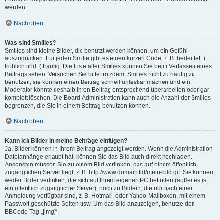
werden.
Nach oben
Was sind Smilies?
Smilies sind kleine Bilder, die benutzt werden können, um ein Gefühl
auszudrücken. Für jeden Smilie gibt es einen kurzen Code, z. B. bedeutet :)
fröhlich und :( traurig. Die Liste aller Smilies können Sie beim Verfassen eines
Beitrags sehen. Versuchen Sie bitte trotzdem, Smilies nicht zu häufig zu
benutzen, sie können einen Beitrag schnell unlesbar machen und ein
Moderator könnte deshalb Ihren Beitrag entsprechend überarbeiten oder gar
komplett löschen. Die Board-Administration kann auch die Anzahl der Smilies
begrenzen, die Sie in einem Beitrag benutzen können.
Nach oben
Kann ich Bilder in meine Beiträge einfügen?
Ja, Bilder können in Ihrem Beitrag angezeigt werden. Wenn die Administration
Dateianhänge erlaubt hat, können Sie das Bild auch direkt hochladen.
Ansonsten müssen Sie zu einem Bild verlinken, das auf einem öffentlich
zugänglichen Server liegt, z. B. http://www.domain.tld/mein-bild.gif. Sie können
weder Bilder verlinken, die sich auf Ihrem eigenen PC befinden (außer es ist
ein öffentlich zugänglicher Server), noch zu Bildern, die nur nach einer
Anmeldung verfügbar sind, z. B. Hotmail- oder Yahoo-Mailboxen, mit einem
Passwort geschützte Seiten usw. Um das Bild anzuzeigen, benutze den
BBCode-Tag „[img]“.