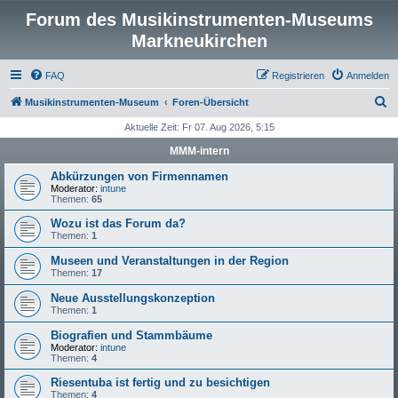
Forum des Musikinstrumenten-Museums
Markneukirchen
FAQ
Registrieren
Anmelden
S
Musikinstrumenten-Museum
Foren-Übersicht
u
Aktuelle Zeit: Fr 07. Aug 2026, 5:15
c
MMM-intern
h
Abkürzungen von Firmennamen
e
Moderator:
intune
Themen:
65
Wozu ist das Forum da?
Themen:
1
Museen und Veranstaltungen in der Region
Themen:
17
Neue Ausstellungskonzeption
Themen:
1
Biografien und Stammbäume
Moderator:
intune
Themen:
4
Riesentuba ist fertig und zu besichtigen
Themen:
4