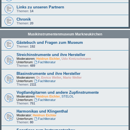
Links zu unseren Partnern
Themen:
14
Chronik
Themen:
20
Musikinstrumentenmuseum Markneukirchen
Gästebuch und Fragen zum Museum
Themen:
192
Streichinstrumente und ihre Hersteller
Moderatoren:
Heidrun Eichler
,
Udo Kretzschmann
Unterforum:
Fachliteratur
Themen:
489
Blasinstrumente und ihre Hersteller
Moderatoren:
Dr. Enrico Weller
,
Mario Weller
Unterforum:
Fachliteratur
Themen:
2111
Vogtlandgitarren und andere Zupfinstrumente
Moderatoren:
Heidrun Eichler
,
STELOL
Unterforum:
Fachliteratur
Themen:
751
Harmonikas und Klingenthal
Moderator:
Heidrun Eichler
Unterforum:
Fachliteratur
Themen:
80