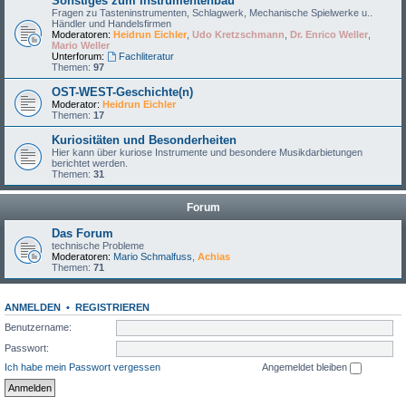
Sonstiges zum Instrumentenbau
Fragen zu Tasteninstrumenten, Schlagwerk, Mechanische Spielwerke u..
Händler und Handelsfirmen
Moderatoren:
Heidrun Eichler
,
Udo Kretzschmann
,
Dr. Enrico Weller
,
Mario Weller
Unterforum:
Fachliteratur
Themen:
97
OST-WEST-Geschichte(n)
Moderator:
Heidrun Eichler
Themen:
17
Kuriositäten und Besonderheiten
Hier kann über kuriose Instrumente und besondere Musikdarbietungen
berichtet werden.
Themen:
31
Forum
Das Forum
technische Probleme
Moderatoren:
Mario Schmalfuss
,
Achias
Themen:
71
ANMELDEN
•
REGISTRIEREN
Benutzername:
Passwort:
Ich habe mein Passwort vergessen
Angemeldet bleiben